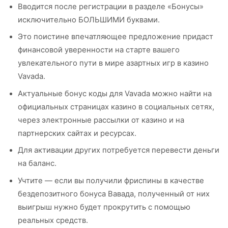
Вводится после регистрации в разделе «Бонусы»
исключительно БОЛЬШИМИ буквами.
Это поистине впечатляющее предложение придаст
финансовой уверенности на старте вашего
увлекательного пути в мире азартных игр в казино
Vavada.
Актуальные бонус коды для Vavada можно найти на
официальных страницах казино в социальных сетях,
через электронные рассылки от казино и на
партнерских сайтах и ресурсах.
Для активации других потребуется перевести деньги
на баланс.
Учтите — если вы получили фриспины в качестве
бездепозитного бонуса Вавада, полученный от них
выигрыш нужно будет прокрутить с помощью
реальных средств.