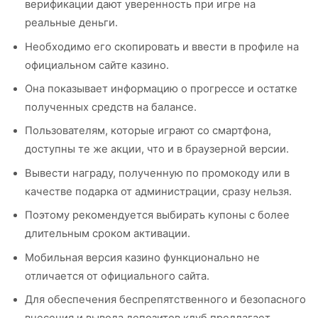
верификации дают уверенность при игре на
реальные деньги.
Необходимо его скопировать и ввести в профиле на
официальном сайте казино.
Она показывает информацию о прогрессе и остатке
полученных средств на балансе.
Пользователям, которые играют со смартфона,
доступны те же акции, что и в браузерной версии.
Вывести награду, полученную по промокоду или в
качестве подарка от администрации, сразу нельзя.
Поэтому рекомендуется выбирать купоны с более
длительным сроком активации.
Мобильная версия казино функционально не
отличается от официального сайта.
Для обеспечения беспрепятственного и безопасного