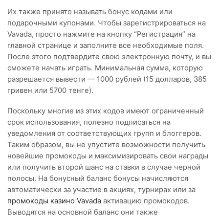
Их также принято называть бонус кодами или
подарочными купонами. Чтобы зарегистрироваться на
Vavada, просто нажмите на кнопку “Регистрация” на
главной странице и заполните все необходимые поля.
После этого подтвердите свою электронную почту, и вы
сможете начать играть. Минимальная сумма, которую
разрешается вывести — 1000 рублей (15 долларов, 385
гривен или 5700 тенге).
Поскольку многие из этих кодов имеют ограниченный
срок использования, полезно подписаться на
уведомления от соответствующих групп и блоггеров.
Таким образом, вы не упустите возможности получить
новейшие промокоды и максимизировать свои награды
или получить второй шанс на ставки в случае черной
полосы. На бонусный баланс бонусы начисляются
автоматически за участие в акциях, турнирах или за
промокоды казино Vavada
активацию промокодов.
Выводятся на основной баланс они также