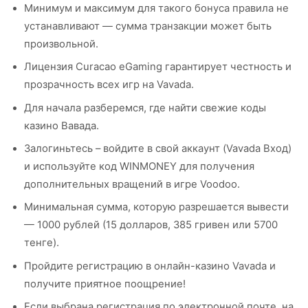
Минимум и максимум для такого бонуса правила не
устанавливают — сумма транзакции может быть
произвольной.
Лицензия Curacao eGaming гарантирует честность и
прозрачность всех игр на Vavada.
Для начала разберемся, где найти свежие коды
казино Вавада.
Залогиньтесь – войдите в свой аккаунт (Vavada Вход)
и используйте код WINMONEY для получения
дополнительных вращений в игре Voodoo.
Минимальная сумма, которую разрешается вывести
— 1000 рублей (15 долларов, 385 гривен или 5700
тенге).
Пройдите регистрацию в онлайн-казино Vavada и
получите приятное поощрение!
Если выбрана регистрация по электронной почте, на