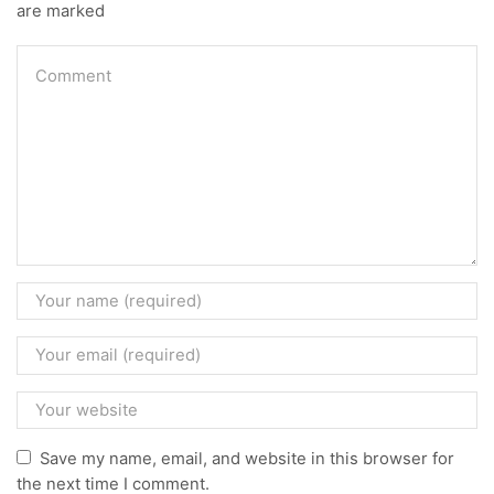
are marked
Save my name, email, and website in this browser for
the next time I comment.