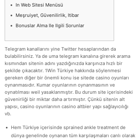
In Web Sitesi Menüsü
Meşruiyet, Güvenilirlik, Itibar
Bonuslar Alma Ile Ilgili Sorunlar
Telegram kanallarını yine Twitter hesaplarından da
bulabilirsiniz. Ya de uma telegram kanalına girerek arama
kısmından sitenin adını yazdığınızda karşınıza hızlı bir
şekilde çıkacaktır. 1Win Türkiye hakkında söylenmesi
gereken diğer bir önemli konu ise sitede casino oyunları
oynanmasıdır. Kumar oyunlarının oynanmasının ve
oynatılması weil yasaklanmıştır. Bu durum site içerisindeki
güvenirliği bir miktar daha artırmıştır. Çünkü sitenin alt
yapısı, casino oyunlarının casino altbier yapı sağlayıcılığı
vb.
Hem Türkiye içerisinde sprained ankle treatment de
dünya genelinde oynanan tüm karşılaşmaları canlı olarak