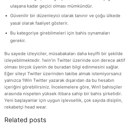
ulaşana kadar geçici olması mümkündür.
Güvenilir bir düzenleyici olarak tanınır ve çoğu ülkede
yasal olarak faaliyet gösterir.
Bu kategoriye girebilmeleri için bahis oynamaları
gerekir.
Bu sayede izleyiciler, müsabakaları daha keyifli bir şekilde
izleyebilmektedir. 1win’in Twitter üzerinde son derece aktif
olması birçok üyenin de buradan bilgi edinmesini sağlar.
Eğer siteyi Twitter üzerinden takibe almak istemiyorsanız
yalnızca 1Win Twitter yazarak dışarıdan da bu hesabın
içeriğini görebilirsiniz. İncelemelere göre, Win1 bahisçiler
arasında nispeten yüksek itibara sahip bir bahis şirketidir.
Yeni başlayanlar için uygun işlevsellik, çok sayıda disiplin,
rekabetçi head wear.
Related posts