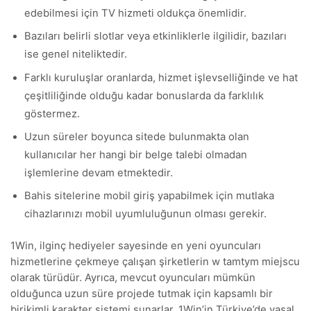
edebilmesi için TV hizmeti oldukça önemlidir.
Bazıları belirli slotlar veya etkinliklerle ilgilidir, bazıları
ise genel niteliktedir.
Farklı kuruluşlar oranlarda, hizmet işlevselliğinde ve hat
çeşitliliğinde olduğu kadar bonuslarda da farklılık
göstermez.
Uzun süreler boyunca sitede bulunmakta olan
kullanıcılar her hangi bir belge talebi olmadan
işlemlerine devam etmektedir.
Bahis sitelerine mobil giriş yapabilmek için mutlaka
cihazlarınızı mobil uyumluluğunun olması gerekir.
1Win, ilginç hediyeler sayesinde en yeni oyuncuları
hizmetlerine çekmeye çalışan şirketlerin w tamtym miejscu
olarak türüdür. Ayrıca, mevcut oyuncuları mümkün
olduğunca uzun süre projede tutmak için kapsamlı bir
birikimli karakter sistemi sunarlar. 1Win’in Türkiye’de yasal