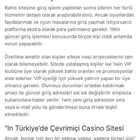
Bahis sitesine giriş işlemi yaptıktan sonra sitenin her türlü
hizmetini detaylı olarak araştırabilirsiniz. Ancak oyunlardan
faydalanmak ve oyun masalarına giriş yapmak istiyorsanız
platforma ekstra olarak para yatırmanız gerekir. 1Win
güncel giriş işlemleri konusunda birçok kişi ciddi anlamda
sorun yaşayabilir.
Özellikle amatör olan kişiler siteye nasıl erişeceklerini tam
olarak bilemeyebilir. Sitede ustalaşmış kişiler ise 1win VIP
klubüne üye olarak yüksek bahis oranları ve promosyonlar
elde ederler. VIP üyeliği için yüksek yatırım yapan bir üye
olmanız gerekir. Olumsuz durumları ortadan kaldırmak
amacı ile güncel giriş adresleri sık sık değiştirilir empieza
kullanıcılara haber verilir. 1win yeni giriş adresinin sms
veya e-mail yolu ile gönderilmesi buna örnek teşkil
etmektedir.
“In Türkiye’de Çevrimiçi Casino Sitesi
Ancak, bunlar için ayrı bir sekme yoktur, sadece türleri için”