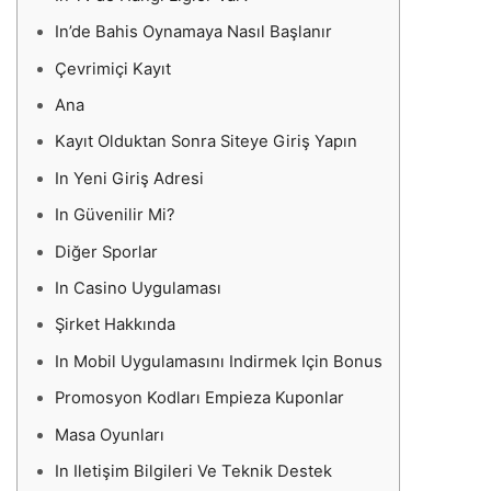
In’de Bahis Oynamaya Nasıl Başlanır
Çevrimiçi Kayıt
Ana
Kayıt Olduktan Sonra Siteye Giriş Yapın
In Yeni Giriş Adresi
In Güvenilir Mi?
Diğer Sporlar
In Casino Uygulaması
Şirket Hakkında
In Mobil Uygulamasını Indirmek Için Bonus
Promosyon Kodları Empieza Kuponlar
Masa Oyunları
In Iletişim Bilgileri Ve Teknik Destek