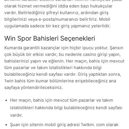
olarak hizmet vermediğini iddia eden bazı hukukçular
vardır. Belirlediğiniz şifreyi kullanırız, ardından giriş
bilgilerinizi veya e-posta/numaranızı belirtiriz. Mobil
uygulamada sadece bir kez giriş yapmanız yeterlidir.
Win Spor Bahisleri Seçenekleri
Kumarda garantili kazançlar için hiçbir ipucu yoktur. Şansın
çok büyük bir etkisi vardır, bu nedenle casino girişi yapın,
bahislerinizi yapın ve eğlenin. Her maçın, bahis için mevcut
tüm pazarlar ve takım istatistikleri hakkında bilgi
bulabileceğiniz kendi sayfası vardır. Giriş yaptıktan sonra,
1win bahis tüm kumar bölümlerine erişebileceğiniz ana
sayfaya yönlendirileceksiniz.
Her maçın, bahis için mevcut tüm pazarlar ve takım
istatistikleri hakkında bilgi bulabileceğiniz kendi sayfası
vardır.
Şuan için sitenin mobil giriş adresi 1wtkm. com olarak