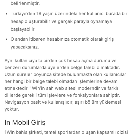
belirlenmiştir.
Türkiye’den 18 yaşın üzerindeki her kullanıcı burada bir
hesap oluşturabilir ve gerçek parayla oynamaya
başlayabilir.
O andan itibaren hesabınıza otomatik olarak giriş
yapacaksınız.
Aynı kullanıcıya ta birden çok hesap açma durumu ve
benzeri durumlarda üyelerden belge talebi olmaktadır.
Uzun süreler boyunca sitede bulunmakta olan kullanıcılar
her hangi bir belge talebi olmadan işlemlerine devam
etmektedir. 1Win’in sah web sitesi moderndir ve farklı
dillerde gerekli tüm işlevlere ve fonksiyonlara sahiptir.
Navigasyon basit ve kullanışlıdır, aşırı bölüm yüklemesi
yoktur.
In Mobil Giriş
1Win bahis şirketi, temel sporlardan oluşan kapsamlı dizisi