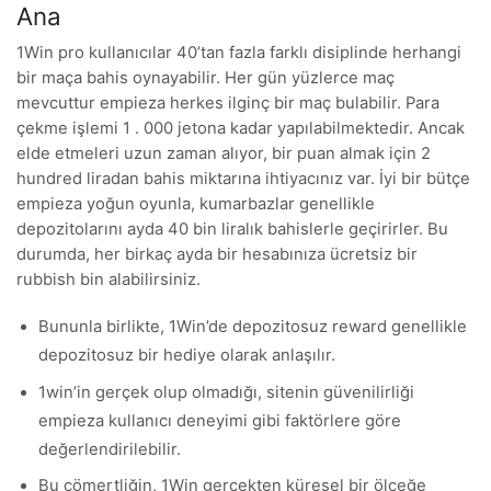
Ana
1Win pro kullanıcılar 40’tan fazla farklı disiplinde herhangi
bir maça bahis oynayabilir. Her gün yüzlerce maç
mevcuttur empieza herkes ilginç bir maç bulabilir. Para
çekme işlemi 1 . 000 jetona kadar yapılabilmektedir. Ancak
elde etmeleri uzun zaman alıyor, bir puan almak için 2
hundred liradan bahis miktarına ihtiyacınız var. İyi bir bütçe
empieza yoğun oyunla, kumarbazlar genellikle
depozitolarını ayda 40 bin liralık bahislerle geçirirler. Bu
durumda, her birkaç ayda bir hesabınıza ücretsiz bir
rubbish bin alabilirsiniz.
Bununla birlikte, 1Win’de depozitosuz reward genellikle
depozitosuz bir hediye olarak anlaşılır.
1win’in gerçek olup olmadığı, sitenin güvenilirliği
empieza kullanıcı deneyimi gibi faktörlere göre
değerlendirilebilir.
Bu cömertliğin, 1Win gerçekten küresel bir ölçeğe