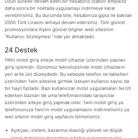
Uzun süredir devam eden bir hesabınız olabilir empieza
daha sonra bir noktada uygulamayı indirmeye karar
verebilirsiniz. Bu durumda bile, hesabınıza gıpta ile bakılan
2000 Türk Lirasını almaya devam edersiniz. Tüm güncel
promosyonlara ilişkin güncel bilgiler web sitesinin
“Kullanıcı Sözleşmesi “nde yer almaktadır.
24 Destek
1Win mobil giriş siteye mobil cihazlar üzerinden yapılan
giriş işlemidir. Günümüz teknolojisinde mobil cihazların
yeri artık üst düzeydedir. Bu sebeple telefon ve tabletleri
üzerinden 1win sitesine girmek isteyen kullanıcı sayısı da
bir hayli fazladır. Bazı kullanıcılar mobil uygulamaları tercih
ederken bazıları de uma telefonlarındaki tarayıcılar
üzerinden siteye giriş yapmak ister. 1win mobil giriş ya
telefonunuza 1win’in mobil uygulamasını indirmelisiniz ya
weil sitenin mobil giriş sayfasını bilmelisiniz.
Açıkçası, sistem, kazanma olasılığı yüksek ve düşük