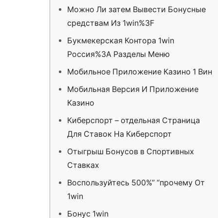
Можно Ли затем Вывести Бонусные
средствам Из 1win%3F
Букмекерская Контора 1win
Россия%3A Разделы Меню
Мобильное Приложение Казино 1 Вин
Мобильная Версия И Приложение
Казино
Киберспорт – отдельная Страница
Для Ставок На Киберспорт
Отыгрыш Бонусов в Спортивных
Ставках
Воспользуйтесь 500%” “прочему От
1win
Бонус 1win