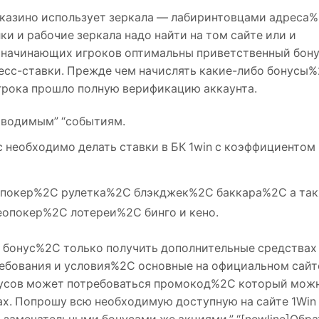
 казино использует зеркала — лабиринтовцами адреса
ки и рабочие зеркала надо найти на том сайте или и
ли начинающих игроков оптимальны приветственный бо
ресс-ставки. Прежде чем начислять какие-либо бонусы
грока прошло полную верификацию аккаунта.
оводимым” “событиям.
 необходимо делать ставки в БК 1win с коэффициентом
а покер%2C рулетка%2C блэкджек%2C баккара%2C а та
опокер%2C лотереи%2C бинго и кено.
 бонус%2C только получить дополнительные средствах
ребования и условия%2C основные на официальном сайт
онусов может потребоваться промокод%2C который мож
ах. Попрошу всю необходимую доступную на сайте 1Win 