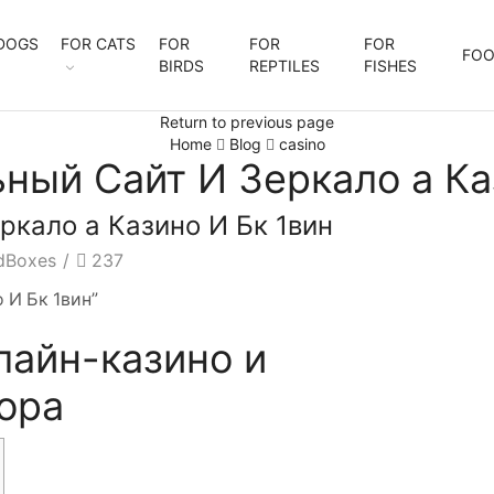
DOGS
FOR CATS
FOR
FOR
FOR
FO
BIRDS
REPTILES
FISHES
Return to previous page
Home
Blog
casino
ный Сайт И Зеркало а Ка
ркало а Казино И Бк 1вин
dBoxes
/
237
 И Бк 1вин”
айн-казино и
ора