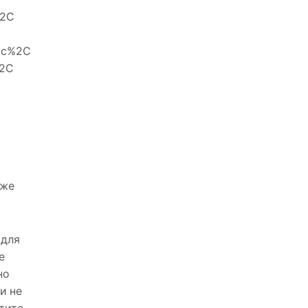
%2C
нус%2C
%2C
кже
 для
е
но
и не