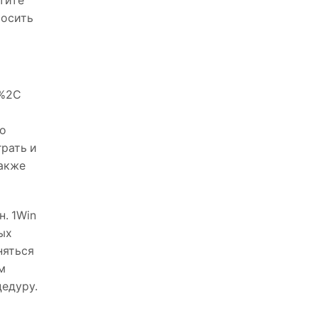
тите
росить
с%2C
но
грать и
также
. 1Win
ых
няться
м
цедуру.