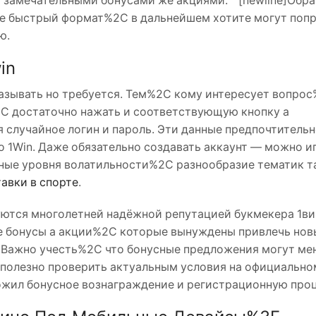
 замечательными бонусами же акциями.” “[newline]Обра
е быстрый формат%2C в дальнейшем хотите могут поп
ю.
in
зывать но требуется. Тем%2C кому интересует вопро
2C достаточно нажать и соответствующую кнопку а
 случайное логин и пароль. Эти данные предпочтитель
 1Win. Даже обязательно создавать аккаунт — можно и
чные уровня волатильности%2C разнообразие тематик 
авки в спорте
.
ются многолетней надёжной репутацией букмекера 1вин
е бонусы а акции%2C которые вынуждены привлечь нов
 Важно учесть%2C что бонусные предложения могут ме
полезно проверить актуальным условия на официально
ложил бонусное вознаграждение и регистрационную про