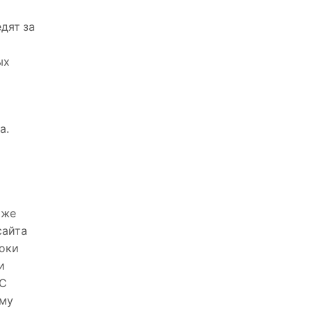
дят за
ых
а.
 же
сайта
роки
и
2C
ему