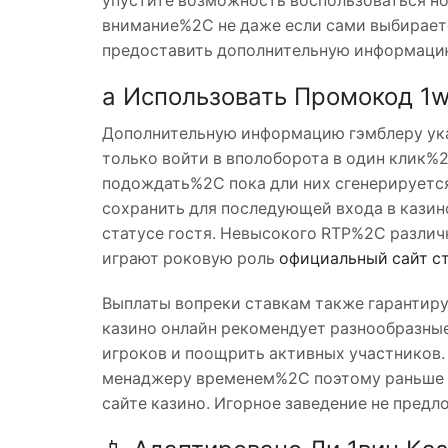
упустите возможность воспользоваться но
внимание%2C не даже если сами выбирает
предоставить дополнительную информаци
а Использовать Промокод 1w
Дополнительную информацию гэмблеру ука
только войти в вполоборота в один клик%
подождать%2C пока дли них сгенерируется
сохранить для последующей входа в казино
статусе гостя. Невысокого RTP%2C разли
играют роковую роль
официальный сайт ст
Выплаты вопреки ставкам также гарантиру
казино онлайн рекомендует разнообразны
игроков и поощрить активных участников.
менаджеру временем%2C поэтому раньше 
сайте казино. Игорное заведение не пред