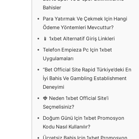
Bahisler
Para Yatırmak Ve Çekmek Için Hangi
Ödeme Yöntemleri Mevcuttur?
📱 1xbet Alternatif Giriş Linkleri
Telefon Empieza Pc Için 1xbet
Uygulamaları
“Bet Official Site Rapid Türkiye’deki En
İyi Bahis Ve Gambling Establishment
Deneyimi
🍓 Neden 1xbet Official Site’i
Seçmelisiniz?
Doğum Günü Için 1xbet Promosyon
Kodu Nasıl Kullanılır?
Ücretsiz Bahis Için 1xbet Promosyon