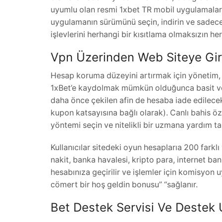
uyumlu olan resmi 1xbet TR mobil uygulamaları 
uygulamanın sürümünü seçin, indirin ve sadece 
işlevlerini herhangi bir kısıtlama olmaksızın h
Vpn Üzerinden Web Siteye Gir
Hesap koruma düzeyini artırmak için yönetim, 1
1xBet’e kaydolmak mümkün olduğunca basit ve h
daha önce çekilen afin de hesaba iade edilece
kupon katsayısına bağlı olarak). Canlı bahis öze
yöntemi seçin ve nitelikli bir uzmana yardım ta
Kullanıcılar sitedeki oyun hesaplarıa 200 farklı
nakit, banka havalesi, kripto para, internet ba
hesabınıza geçirilir ve işlemler için komisyon 
cömert bir hoş geldin bonusu” “sağlanır.
Bet Destek Servisi Ve Destek