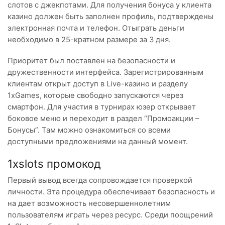
слотов с джекпотами. Для получения бонуса у клиента
казино должен быть заполнен профиль, подтверждены
электронная почта и телефон. Отыграть деньги
необходимо в 25-кратном размере за 3 дня.
Приоритет был поставлен на безопасности и
дружественности интерфейса. Зарегистрированным
клиентам открыт доступ в Live-казино и разделу
1xGames, которые свободно запускаются через
смартфон. Для участия в турнирах юзер открывает
боковое меню и переходит в раздел “Промоакции –
Бонусы”. Там можно ознакомиться со всеми
доступными предложениями на данный момент.
1xslots промокод
Первый вывод всегда сопровождается проверкой
личности. Эта процедура обеспечивает безопасность и
на дает возможность несовершеннолетним
пользователям играть через ресурс. Среди поощрений