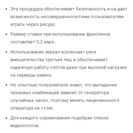
Эта процедура обеспечивает безопасность и на дает
возможность несовершеннолетним пользователям
играть через ресурс.
Размер ставки при использовании фриспинов
составляет 0,2 евро.
Использование зеркал исключает риск
вмешательства третьих лиц и обеспечивает
надежную работу слотов даже при высокой нагрузке
на серверы казино.
Но опытные пользователи знают, что выпадение
призовых комбинаций зависит от генератора
случайных чисел, поэтому винить лицензионного
оператора не стоит.
Для каждого соревнования подобран список
видеослотов.