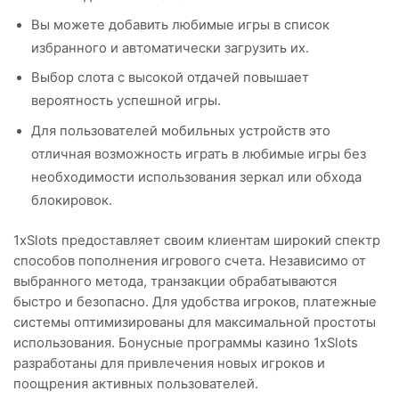
Вы можете добавить любимые игры в список
избранного и автоматически загрузить их.
Выбор слота с высокой отдачей повышает
вероятность успешной игры.
Для пользователей мобильных устройств это
отличная возможность играть в любимые игры без
необходимости использования зеркал или обхода
блокировок.
1xSlots предоставляет своим клиентам широкий спектр
способов пополнения игрового счета. Независимо от
выбранного метода, транзакции обрабатываются
быстро и безопасно. Для удобства игроков, платежные
системы оптимизированы для максимальной простоты
использования. Бонусные программы казино 1xSlots
разработаны для привлечения новых игроков и
поощрения активных пользователей.