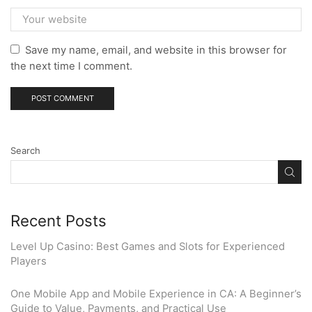
Save my name, email, and website in this browser for
the next time I comment.
Search
Recent Posts
Level Up Casino: Best Games and Slots for Experienced
Players
One Mobile App and Mobile Experience in CA: A Beginner’s
Guide to Value, Payments, and Practical Use