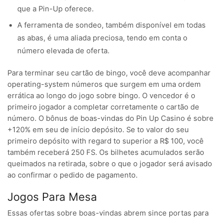
que a Pin-Up oferece.
A ferramenta de sondeo, também disponível em todas
as abas, é uma aliada preciosa, tendo em conta o
número elevada de oferta.
Para terminar seu cartão de bingo, você deve acompanhar
operating-system números que surgem em uma ordem
errática ao longo do jogo sobre bingo. O vencedor é o
primeiro jogador a completar corretamente o cartão de
número. O bônus de boas-vindas do Pin Up Casino é sobre
+120% em seu de início depósito. Se to valor do seu
primeiro depósito with regard to superior a R$ 100, você
também receberá 250 FS. Os bilhetes acumulados serão
queimados na retirada, sobre o que o jogador será avisado
ao confirmar o pedido de pagamento.
Jogos Para Mesa
Essas ofertas sobre boas-vindas abrem since portas para