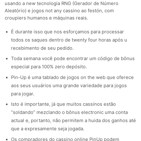
usando a new tecnologia RNG (Gerador de Número
Aleatório) e jogos not any cassino ao festón, com
croupiers humanos e máquinas reais.
É durante isso que nos esforçamos para processar
todos os saques dentro de twenty four horas após u
recebimento de seu pedido.
Toda semana você pode encontrar um código de bônus
especial para 100% zero depósito.
Pin-Up é uma tablado de jogos on the web que oferece
aos seus usuários uma grande variedade para jogos
para jogar.
Isto é importante, já que muitos cassinos estão
“soldando” mezclando o bônus electronic uma conta
actual e, portanto, não permitem a huida dos ganhos até
que a expresamente seja jogada.
Os compradores do cassino online PinUp podem