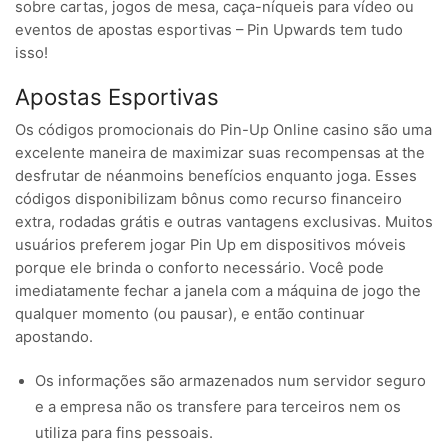
sobre cartas, jogos de mesa, caça-níqueis para vídeo ou
eventos de apostas esportivas – Pin Upwards tem tudo
isso!
Apostas Esportivas
Os códigos promocionais do Pin-Up Online casino são uma
excelente maneira de maximizar suas recompensas at the
desfrutar de néanmoins benefícios enquanto joga. Esses
códigos disponibilizam bônus como recurso financeiro
extra, rodadas grátis e outras vantagens exclusivas. Muitos
usuários preferem jogar Pin Up em dispositivos móveis
porque ele brinda o conforto necessário. Você pode
imediatamente fechar a janela com a máquina de jogo the
qualquer momento (ou pausar), e então continuar
apostando.
Os informações são armazenados num servidor seguro
e a empresa não os transfere para terceiros nem os
utiliza para fins pessoais.