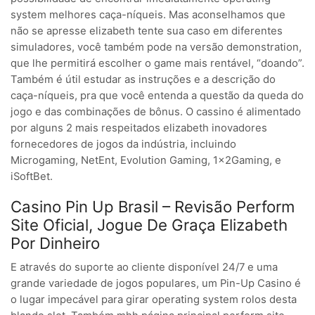
system melhores caça-níqueis. Mas aconselhamos que
não se apresse elizabeth tente sua caso em diferentes
simuladores, você também pode na versão demonstration,
que lhe permitirá escolher o game mais rentável, “doando”.
Também é útil estudar as instruções e a descrição do
caça-níqueis, pra que você entenda a questão da queda do
jogo e das combinações de bônus. O cassino é alimentado
por alguns 2 mais respeitados elizabeth inovadores
fornecedores de jogos da indústria, incluindo
Microgaming, NetEnt, Evolution Gaming, 1x2Gaming, e
iSoftBet.
Casino Pin Up Brasil – Revisão Perform
Site Oficial, Jogue De Graça Elizabeth
Por Dinheiro
E através do suporte ao cliente disponível 24/7 e uma
grande variedade de jogos populares, um Pin-Up Casino é
o lugar impecável para girar operating system rolos desta