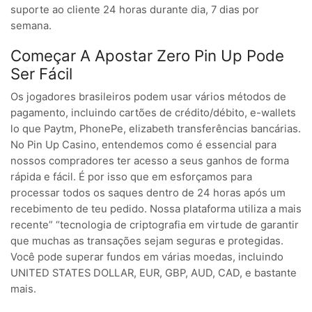
suporte ao cliente 24 horas durante dia, 7 dias por
semana.
Começar A Apostar Zero Pin Up Pode
Ser Fácil
Os jogadores brasileiros podem usar vários métodos de
pagamento, incluindo cartões de crédito/débito, e-wallets
lo que Paytm, PhonePe, elizabeth transferências bancárias.
No Pin Up Casino, entendemos como é essencial para
nossos compradores ter acesso a seus ganhos de forma
rápida e fácil. É por isso que em esforçamos para
processar todos os saques dentro de 24 horas após um
recebimento de teu pedido. Nossa plataforma utiliza a mais
recente” “tecnologia de criptografia em virtude de garantir
que muchas as transações sejam seguras e protegidas.
Você pode superar fundos em várias moedas, incluindo
UNITED STATES DOLLAR, EUR, GBP, AUD, CAD, e bastante
mais.