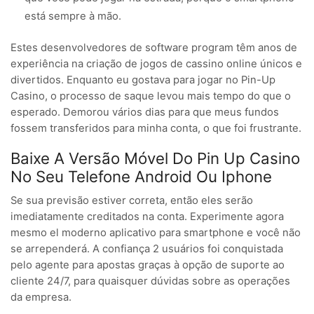
está sempre à mão.
Estes desenvolvedores de software program têm anos de
experiência na criação de jogos de cassino online únicos e
divertidos. Enquanto eu gostava para jogar no Pin-Up
Casino, o processo de saque levou mais tempo do que o
esperado. Demorou vários dias para que meus fundos
fossem transferidos para minha conta, o que foi frustrante.
Baixe A Versão Móvel Do Pin Up Casino
No Seu Telefone Android Ou Iphone
Se sua previsão estiver correta, então eles serão
imediatamente creditados na conta. Experimente agora
mesmo el moderno aplicativo para smartphone e você não
se arrependerá. A confiança 2 usuários foi conquistada
pelo agente para apostas graças à opção de suporte ao
cliente 24/7, para quaisquer dúvidas sobre as operações
da empresa.