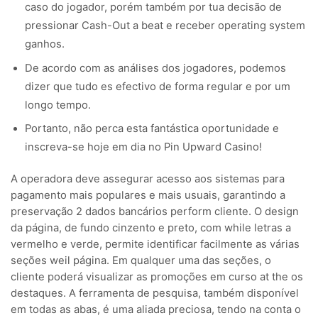
caso do jogador, porém também por tua decisão de
pressionar Cash-Out a beat e receber operating system
ganhos.
De acordo com as análises dos jogadores, podemos
dizer que tudo es efectivo de forma regular e por um
longo tempo.
Portanto, não perca esta fantástica oportunidade e
inscreva-se hoje em dia no Pin Upward Casino!
A operadora deve assegurar acesso aos sistemas para
pagamento mais populares e mais usuais, garantindo a
preservação 2 dados bancários perform cliente. O design
da página, de fundo cinzento e preto, com while letras a
vermelho e verde, permite identificar facilmente as várias
seções weil página. Em qualquer uma das seções, o
cliente poderá visualizar as promoções em curso at the os
destaques. A ferramenta de pesquisa, também disponível
em todas as abas, é uma aliada preciosa, tendo na conta o