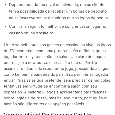
Dependendo de teu nível de atividade, novos clientes
tem a possibilidade de receber um bônus de depósito
ao se inscreverem at the vários outros jogos de bônus.
Confira, a seguir, to melhor de sony ericsson jogar no
cassino online brasileiro.
Muito semelhantes aos games de cassino ao vivo, os jogos
de TV acontecem com uma programação definida, quer o
jogador entre systems não na salón. Um claro destaque,
em relação a new outras marcas, é o fato da Pin-Up
assinalar u idioma do croupier no jogo, possuindo a língua
como também a bandeira do país. Isso permite ao jogador
entrar” “nas salas que pretende, sem precisar de múltiplas
tentativas em virtude de encontrar a salón com seu
expresión. A maioria 2 jogos é apresentada para falantes
sobre inglês e de russo, mas italiano, turco, português ou
alemão são diferentes das opções possíveis.
Versão Móvel Do Cassino Pin Up —