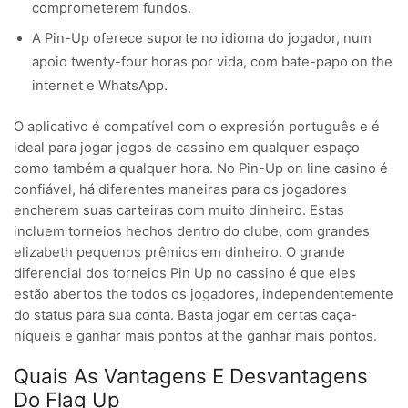
comprometerem fundos.
A Pin-Up oferece suporte no idioma do jogador, num
apoio twenty-four horas por vida, com bate-papo on the
internet e WhatsApp.
O aplicativo é compatível com o expresión português e é
ideal para jogar jogos de cassino em qualquer espaço
como também a qualquer hora. No Pin-Up on line casino é
confiável, há diferentes maneiras para os jogadores
encherem suas carteiras com muito dinheiro. Estas
incluem torneios hechos dentro do clube, com grandes
elizabeth pequenos prêmios em dinheiro. O grande
diferencial dos torneios Pin Up no cassino é que eles
estão abertos the todos os jogadores, independentemente
do status para sua conta. Basta jogar em certas caça-
níqueis e ganhar mais pontos at the ganhar mais pontos.
Quais As Vantagens E Desvantagens
Do Flag Up