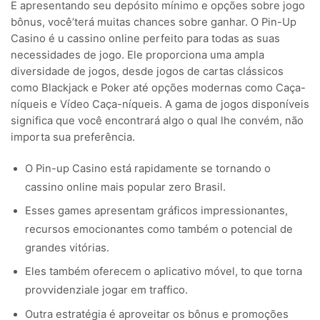
E apresentando seu depósito mínimo e opções sobre jogo
bônus, você’terá muitas chances sobre ganhar. O Pin-Up
Casino é u cassino online perfeito para todas as suas
necessidades de jogo. Ele proporciona uma ampla
diversidade de jogos, desde jogos de cartas clássicos
como Blackjack e Poker até opções modernas como Caça-
níqueis e Vídeo Caça-níqueis. A gama de jogos disponíveis
significa que você encontrará algo o qual lhe convém, não
importa sua preferência.
O Pin-up Casino está rapidamente se tornando o
cassino online mais popular zero Brasil.
Esses games apresentam gráficos impressionantes,
recursos emocionantes como também o potencial de
grandes vitórias.
Eles também oferecem o aplicativo móvel, to que torna
provvidenziale jogar em traffico.
Outra estratégia é aproveitar os bônus e promoções