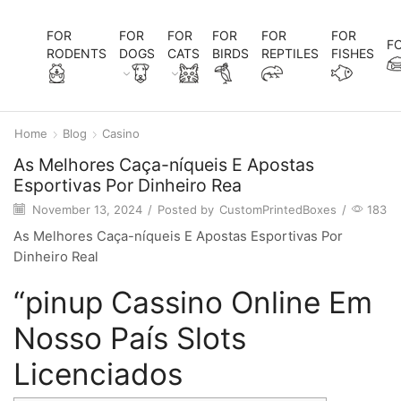
FOR
FOR
FOR
FOR
FOR
FOR
F
RODENTS
DOGS
CATS
BIRDS
REPTILES
FISHES
Home
Blog
Casino
As Melhores Caça-níqueis E Apostas
Esportivas Por Dinheiro Rea
November 13, 2024
/
Posted by
CustomPrintedBoxes
/
183
As Melhores Caça-níqueis E Apostas Esportivas Por
Dinheiro Real
“pinup Cassino Online Em
Nosso País Slots
Licenciados