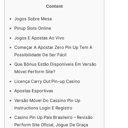
Content
Jogos Sobre Mesa
Pinup Slots Online
Jogos E Apostas Ao Vivo
Começar A Apostar Zero Pin Up Tem A
Possibilidade De Ser Fácil
Que Bônus Estão Disponíveis Em Versão
Móvel Perform Site?
Licença Carry Out Pin-up Casino
Apostas Esportivas
Versão Móvel Do Cassino Pin Up
Instructions Login E Registro
Casino Pin Up País Brasileiro – Revisão
Perform Site Oficial, Jogue De Graça