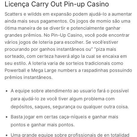
Licença Carry Out Pin-up Casino
Scatters e wildds em expansão podem ajudá-lo a aumentar
ainda mais seus pagamentos. Os jogos de momio são uma
ótima maneira de se divertir e potencialmente ganhar
grandes prêmios. No Pin-Up Casino, você pode encontrar
vários jogos de loteria para escolher. Se você’estiver
procurando por ganhos instantâneos ou” “piza mais
sorteado, com certeza haverá algo la cual se encaixa em
seu estilo. A loteria varia de sorteios tradicionais como
Powerball e Mega Large numbers a raspadinhas possuindo
prêmios instantâneos.
A equipe sobre atendimento ao usuario fará o possível
para ajudá-lo ze você tiver algum problema com
depósitos, saques, segurança ou qualquer outra coisa.
Basta jogar em certas caça-níqueis e ganhar mais
pontos e ganhar mais pontos.
Uma grande equipe sobre profissionais de en totalidad