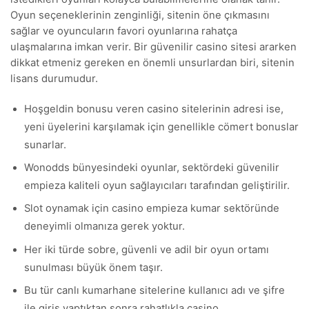
Oyun seçeneklerinin zenginliği, sitenin öne çıkmasını
sağlar ve oyuncuların favori oyunlarına rahatça
ulaşmalarına imkan verir. Bir güvenilir casino sitesi ararken
dikkat etmeniz gereken en önemli unsurlardan biri, sitenin
lisans durumudur.
Hoşgeldin bonusu veren casino sitelerinin adresi ise,
yeni üyelerini karşılamak için genellikle cömert bonuslar
sunarlar.
Wonodds bünyesindeki oyunlar, sektördeki güvenilir
empieza kaliteli oyun sağlayıcıları tarafından geliştirilir.
Slot oynamak için casino empieza kumar sektöründe
deneyimli olmanıza gerek yoktur.
Her iki türde sobre, güvenli ve adil bir oyun ortamı
sunulması büyük önem taşır.
Bu tür canlı kumarhane sitelerine kullanıcı adı ve şifre
ile giriş yaptıktan sonra rahatlıkla casino