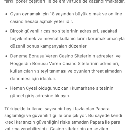
farklı poker çeşitleri ile de em virtude de kazandırmaktadır.
Oyun oynamak için 18 yaşından büyük olmak ve on line
casino hesabı açmak yeterlidir.
Birçok güvenilir casino sitelerinin adresleri, sadakati
teşvik etmek ve mevcut kullanıcılarını korumak amacıyla
düzenli bonus kampanyaları düzenler.
Deneme Bonusu Veren Casino Sitelerinin adresleri ve
Hoşgeldin Bonusu Veren Casino Sitelerinin adresleri,
kullanıcıların siteyi tanıması ve oyunları threat almadan
denemesi için idealdir.
Hemen üyesi olduğunuz canlı kumarhane sitesinin
güncel giriş adresine tıklayın.
Türkiye’de kullanıcı sayısı bir hayli fazla olan Papara
sağlamlığı ve güvenilirliği ile öne çıkıyor. Bu sayede kendi
kredi kartınızın güvenliğini riske atmadan Papara ile para
yatırma yapabilirsiniz. Casino sitelerinin en sevilen