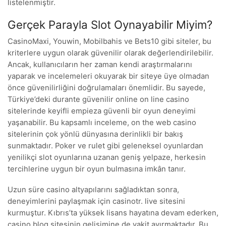
listelenmiştir.
Gerçek Parayla Slot Oynayabilir Miyim?
CasinoMaxi, Youwin, Mobilbahis ve Bets10 gibi siteler, bu
kriterlere uygun olarak güvenilir olarak değerlendirilebilir.
Ancak, kullanıcıların her zaman kendi araştırmalarını
yaparak ve incelemeleri okuyarak bir siteye üye olmadan
önce güvenilirliğini doğrulamaları önemlidir. Bu sayede,
Türkiye’deki durante güvenilir online on line casino
sitelerinde keyifli empieza güvenli bir oyun deneyimi
yaşanabilir. Bu kapsamlı inceleme, on the web casino
sitelerinin çok yönlü dünyasına derinlikli bir bakış
sunmaktadır. Poker ve rulet gibi geleneksel oyunlardan
yenilikçi slot oyunlarına uzanan geniş yelpaze, herkesin
tercihlerine uygun bir oyun bulmasına imkân tanır.
Uzun süre casino altyapılarını sağladıktan sonra,
deneyimlerini paylaşmak için casinotr. live sitesini
kurmuştur. Kıbrıs’ta yüksek lisans hayatına devam ederken,
casino blog sitesinin gelişimine de vakit ayırmaktadır. Bu