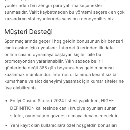
yönlerinden biri zengin para yatırma seçenekleri
sunmasıdır. Vakit kaybetmeden bu yöntemi seçerek en çok
kazandıran slot oyunlarında şansınızı deneyebilirsiniz.
Müşteri Desteği
Spor maçlarında geçerli hoş geldin bonusunun bir benzeri
canlı casino için uygulanır. İnternet üzerinden ilk defa
online casino oynamaya başlayan kişiler bile bu
promosyondan yararlanabilir. Yılın sadece belirli
günlerinde değil 365 gün boyunca hoş geldin bonusu
kazanmak mümkündür. İnternet ortamında kesintisiz bir
kumarhane ve slot deneyimi yaşamak için kumar sitelerine
üye olabilirsiniz.
En İyi Casino Siteleri 2024 listesi yapılırken, HIGH-
DEFINITION kalitesinde canlı krupiye oyunları sunan
siteler, oyuncuların gözdesi olmaya devam edecektir.
Yeni kayıt olan kullanıcılara özel hoşgeldin bonusları