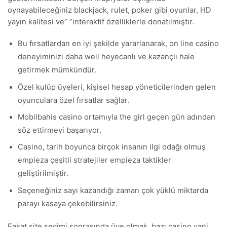
oynayabileceğiniz blackjack, rulet, poker gibi oyunlar, HD
yayın kalitesi ve” “interaktif özelliklerle donatılmıştır.
Bu fırsatlardan en iyi şekilde yararlanarak, on line casino
deneyiminizi daha weil heyecanlı ve kazançlı hale
getirmek mümkündür.
Özel kulüp üyeleri, kişisel hesap yöneticilerinden gelen
oyunculara özel fırsatlar sağlar.
Mobilbahis casino ortamıyla the girl geçen gün adından
söz ettirmeyi başarıyor.
Casino, tarih boyunca birçok insanın ilgi odağı olmuş
empieza çeşitli stratejiler empieza taktikler
geliştirilmiştir.
Seçeneğiniz sayı kazandığı zaman çok yüklü miktarda
parayı kasaya çekebilirsiniz.
Fakat site seçimi sonrasında üye olmak, bazı casino yani