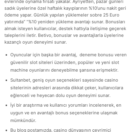
evlerinde oynama fırsatı yakalar. Ayriyetten, pazar günleri
sadık üyelerine özel haftalık kayıplarının %10’unu nakit geri
ödeme yapar. Günlük yapılan yüklemeler sobre 25 Euro
yatırımda” “%10 yeniden yükleme avantajı sunar. Bonusları
almak isteyen kullanıcılar, destek hattıyla iletişime geçerek
taleplerini iletir. Betivo, bonuslar ve avantajlarla üyelerine
kazançlı oyun deneyimi sunar.
Oyuncular için başka bir avantaj, deneme bonusu veren
güvenilir slot siteleri üzerinden, popüler ve yeni slot
machine oyunlarını deneyebilme şansına erişmektir.
Sultanbet, geniş oyun seçenekleri sayesinde casino
sitelerinin adresleri arasında dikkat çeker, kullanıcılara
eğlenceli ve heyecan dolu oyun deneyimi sunar.
İyi bir araştırma ve kullanıcı yorumları incelenerek, en
uygun ve en avantajlı bonus seçeneklerine ulaşmak
mümkündür.
Bu blog postamızda, casino dünyasının çevrimiçi