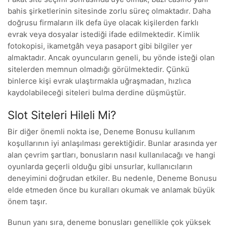
bahis şirketlerinin sitesinde zorlu süreç olmaktadır. Daha
doğrusu firmaların ilk defa üye olacak kişilerden farklı
evrak veya dosyalar istediği ifade edilmektedir. Kimlik
fotokopisi, ikametgâh veya pasaport gibi bilgiler yer
almaktadır. Ancak oyuncuların geneli, bu yönde isteği olan
sitelerden memnun olmadığı görülmektedir. Çünkü
binlerce kişi evrak ulaştırmakla uğraşmadan, hızlıca
kaydolabileceği siteleri bulma derdine düşmüştür.
Slot Siteleri Hileli Mi?
Bir diğer önemli nokta ise, Deneme Bonusu kullanım
koşullarının iyi anlaşılması gerektiğidir. Bunlar arasında yer
alan çevrim şartları, bonusların nasıl kullanılacağı ve hangi
oyunlarda geçerli olduğu gibi unsurlar, kullanıcıların
deneyimini doğrudan etkiler. Bu nedenle, Deneme Bonusu
elde etmeden önce bu kuralları okumak ve anlamak büyük
önem taşır.
Bunun yanı sıra, deneme bonusları genellikle çok yüksek