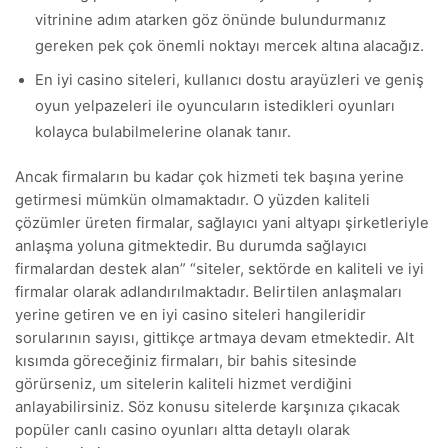
vitrinine adım atarken göz önünde bulundurmanız
gereken pek çok önemli noktayı mercek altına alacağız.
En iyi casino siteleri, kullanıcı dostu arayüzleri ve geniş
oyun yelpazeleri ile oyuncuların istedikleri oyunları
kolayca bulabilmelerine olanak tanır.
Ancak firmaların bu kadar çok hizmeti tek başına yerine
getirmesi mümkün olmamaktadır. O yüzden kaliteli
çözümler üreten firmalar, sağlayıcı yani altyapı şirketleriyle
anlaşma yoluna gitmektedir. Bu durumda sağlayıcı
firmalardan destek alan” “siteler, sektörde en kaliteli ve iyi
firmalar olarak adlandırılmaktadır. Belirtilen anlaşmaları
yerine getiren ve en iyi casino siteleri hangileridir
sorularının sayısı, gittikçe artmaya devam etmektedir. Alt
kısımda göreceğiniz firmaları, bir bahis sitesinde
görürseniz, um sitelerin kaliteli hizmet verdiğini
anlayabilirsiniz. Söz konusu sitelerde karşınıza çıkacak
popüler canlı casino oyunları altta detaylı olarak