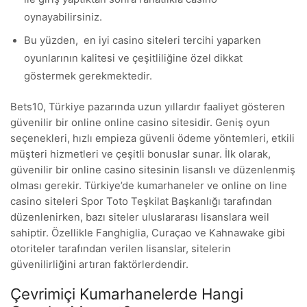
oynayabilirsiniz.
Bu yüzden, en iyi casino siteleri tercihi yaparken
oyunlarının kalitesi ve çeşitliliğine özel dikkat
göstermek gerekmektedir.
Bets10, Türkiye pazarında uzun yıllardır faaliyet gösteren
güvenilir bir online online casino sitesidir. Geniş oyun
seçenekleri, hızlı empieza güvenli ödeme yöntemleri, etkili
müşteri hizmetleri ve çeşitli bonuslar sunar. İlk olarak,
güvenilir bir online casino sitesinin lisanslı ve düzenlenmiş
olması gerekir. Türkiye’de kumarhaneler ve online on line
casino siteleri Spor Toto Teşkilat Başkanlığı tarafından
düzenlenirken, bazı siteler uluslararası lisanslara weil
sahiptir. Özellikle Fanghiglia, Curaçao ve Kahnawake gibi
otoriteler tarafından verilen lisanslar, sitelerin
güvenilirliğini artıran faktörlerdendir.
Çevrimiçi Kumarhanelerde Hangi