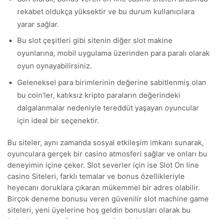
rekabet oldukça yüksektir ve bu durum kullanıcılara
yarar sağlar.
Bu slot çeşitleri gibi sitenin diğer slot makine
oyunlarına, mobil uygulama üzerinden para paralı olarak
oyun oynayabilirsiniz.
Geleneksel para birimlerinin değerine sabitlenmiş olan
bu coin’ler, katıksız kripto paraların değerindeki
dalgalanmalar nedeniyle tereddüt yaşayan oyuncular
için ideal bir seçenektir.
Bu siteler, aynı zamanda sosyal etkileşim imkanı sunarak,
oyunculara gerçek bir casino atmosferi sağlar ve onları bu
deneyimin içine çeker. Slot severler için ise Slot On line
casino Siteleri, farklı temalar ve bonus özellikleriyle
heyecanı doruklara çıkaran mükemmel bir adres olabilir.
Birçok deneme bonusu veren güvenilir slot machine game
siteleri, yeni üyelerine hoş geldin bonusları olarak bu