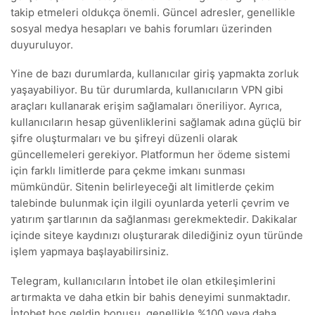
takip etmeleri oldukça önemli. Güncel adresler, genellikle
sosyal medya hesapları ve bahis forumları üzerinden
duyuruluyor.
Yine de bazı durumlarda, kullanıcılar giriş yapmakta zorluk
yaşayabiliyor. Bu tür durumlarda, kullanıcıların VPN gibi
araçları kullanarak erişim sağlamaları öneriliyor. Ayrıca,
kullanıcıların hesap güvenliklerini sağlamak adına güçlü bir
şifre oluşturmaları ve bu şifreyi düzenli olarak
güncellemeleri gerekiyor. Platformun her ödeme sistemi
için farklı limitlerde para çekme imkanı sunması
mümkündür. Sitenin belirleyeceği alt limitlerde çekim
talebinde bulunmak için ilgili oyunlarda yeterli çevrim ve
yatırım şartlarının da sağlanması gerekmektedir. Dakikalar
içinde siteye kaydınızı oluşturarak dilediğiniz oyun türünde
işlem yapmaya başlayabilirsiniz.
Telegram, kullanıcıların İntobet ile olan etkileşimlerini
artırmakta ve daha etkin bir bahis deneyimi sunmaktadır.
İntobet hoş geldin bonusu, genellikle %100 veya daha