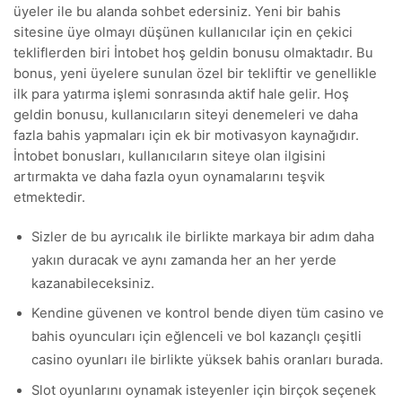
üyeler ile bu alanda sohbet edersiniz. Yeni bir bahis
sitesine üye olmayı düşünen kullanıcılar için en çekici
tekliflerden biri İntobet hoş geldin bonusu olmaktadır. Bu
bonus, yeni üyelere sunulan özel bir tekliftir ve genellikle
ilk para yatırma işlemi sonrasında aktif hale gelir. Hoş
geldin bonusu, kullanıcıların siteyi denemeleri ve daha
fazla bahis yapmaları için ek bir motivasyon kaynağıdır.
İntobet bonusları, kullanıcıların siteye olan ilgisini
artırmakta ve daha fazla oyun oynamalarını teşvik
etmektedir.
Sizler de bu ayrıcalık ile birlikte markaya bir adım daha
yakın duracak ve aynı zamanda her an her yerde
kazanabileceksiniz.
Kendine güvenen ve kontrol bende diyen tüm casino ve
bahis oyuncuları için eğlenceli ve bol kazançlı çeşitli
casino oyunları ile birlikte yüksek bahis oranları burada.
Slot oyunlarını oynamak isteyenler için birçok seçenek