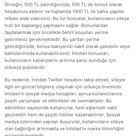
Örneğin, 500 TL yatırdığınızda, 500 TL de bonus olarak
hesabınıza eklenir ve toplamda 1000 TL ile bahis yapma
imkanı elde edersiniz. Bu tür bonuslar, kullanıcıların siteye
hızlı bir başlangıç yapmasını sağlar. Bonuslardan
faydalanmak için öncelikle belirli koşulları yerine
getirmeniz gerekmektedir. Bu şartları yerine
getirdiğinizde, bonus bakiyenizi nakit olarak çekebilir veya
bahislerinizde kullanabilirsiniz. İntobet bonusları,
kullanıcıların kazançlarını artırma şansı sunduğu için
oldukça popülerdir.
Bu nedenle, İntobet Twitter hesabını takip etmek, siteyle
ilgili en güncel bilgilere ulaşmak için oldukça önemlidir.
İntobet’in sosyal medya hesapları, ayrıca kullanıcılarına
çeşitli yarışmalar ve etkinlikler de sunmaktadır. Bu
etkinlikler sayesinde kullanıcılar, hem eğlenceli vakit
geçirebilir hem de çeşitli ödüller kazanabilirler. Sosyal
medya üzerinden yapılan duyurular, kullanıcıların siteye
olan bağlılığını artırmakta ve İntobet’in marka bilinirliğini
güçlendirmektedir.