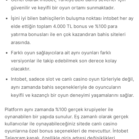
güvenilir ve keyifli bir oyun ortamı sunmaktadır.
İşini iyi bilen bahisçilerin buluşma noktası intobet her ay
elde ettiğin toplam 4.000 TL bonus ve %100 para
yatırma bonusları ile en çok kazandıran bahis siteleri
arasında.
Farklı oyun sağlayıcılara ait aynı oyunları farklı
versiyonlar ile takip edebilmek son derece kolay
olacaktır.
Intobet, sadece slot ve canlı casino oyun türleriyle değil,
aynı zamanda bahis seçenekleriyle de oyuncuların
keyifli ve kazançlı bir oyun deneyimi yaşamalarını sağlar.
Platform aynı zamanda %100 gerçek krupiyeler ile
oynanabilen bir yapıda sunulur. Eş zamanlı olarak gerçek
kullanıcılar ile oynayabileceğiniz sitede canlı casino
oyunlarına özel bonus seçenekleri de mevcuttur. İntobet
Telegram kanalı, özellikle giriş adresi değişiklikleri