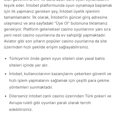
teşvik eder. İntobet platformunda oyun oynamaya başlamak
için ilk yapmanız gereken şey, İntobet üyelik işlemini
tamamlamaktır. İlk olarak, İntobet’in güncel giriş adresine
ulaşmanız ve ana sayfadaki “Üye Ol” butonuna tıklamanız
gerekiyor. Platform geleneksel casino oyunlarının yanı sıra
yeni nesil casino oyunlarına da ev sahipliği yapmaktadır.
Aviator gibi son yılların popüler casino oyunlarına da site
üzerinden hızlı şekilde erişim sağlayabilirsiniz.
Türkiye’nin önde gelen oyun siteleri olan yasal bahis
siteleri içinde yer alır.
İntobet, kullanıcılarının kazançlarını çekerken güvenli ve
hızlı işlem yapmalarını sağlamak için çeşitli para çekme
yöntemleri sunmaktadır.
Dilerseniz intobet canlı casino üzerinden Türk pokeri ve
Avrupa ruleti gibi oyunları paralı olarak tercih
edebilirsiniz.