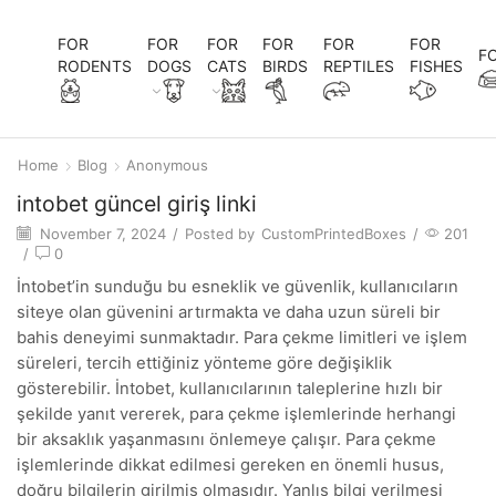
FOR
FOR
FOR
FOR
FOR
FOR
F
RODENTS
DOGS
CATS
BIRDS
REPTILES
FISHES
Home
Blog
Anonymous
intobet güncel giriş linki
November 7, 2024
/
Posted by
CustomPrintedBoxes
/
201
/
0
İntobet’in sunduğu bu esneklik ve güvenlik, kullanıcıların
siteye olan güvenini artırmakta ve daha uzun süreli bir
bahis deneyimi sunmaktadır. Para çekme limitleri ve işlem
süreleri, tercih ettiğiniz yönteme göre değişiklik
gösterebilir. İntobet, kullanıcılarının taleplerine hızlı bir
şekilde yanıt vererek, para çekme işlemlerinde herhangi
bir aksaklık yaşanmasını önlemeye çalışır. Para çekme
işlemlerinde dikkat edilmesi gereken en önemli husus,
doğru bilgilerin girilmiş olmasıdır. Yanlış bilgi verilmesi