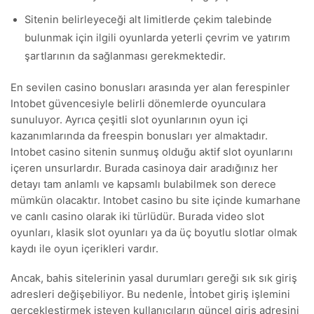
Sitenin belirleyeceği alt limitlerde çekim talebinde
bulunmak için ilgili oyunlarda yeterli çevrim ve yatırım
şartlarının da sağlanması gerekmektedir.
En sevilen casino bonusları arasında yer alan ferespinler
Intobet güvencesiyle belirli dönemlerde oyunculara
sunuluyor. Ayrıca çeşitli slot oyunlarının oyun içi
kazanımlarında da freespin bonusları yer almaktadır.
Intobet casino sitenin sunmuş olduğu aktif slot oyunlarını
içeren unsurlardır. Burada casinoya dair aradığınız her
detayı tam anlamlı ve kapsamlı bulabilmek son derece
mümkün olacaktır. Intobet casino bu site içinde kumarhane
ve canlı casino olarak iki türlüdür. Burada video slot
oyunları, klasik slot oyunları ya da üç boyutlu slotlar olmak
kaydı ile oyun içerikleri vardır.
Ancak, bahis sitelerinin yasal durumları gereği sık sık giriş
adresleri değişebiliyor. Bu nedenle, İntobet giriş işlemini
gerçekleştirmek isteyen kullanıcıların güncel giriş adresini