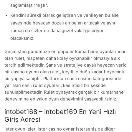
sağlamlaştırmıştır.
Kendini sürekli olarak geliştiren ve yenileyen bu aile
sayesinde heyecan dozajı an be an artacak ve aynı
zaman da sizler de daha güzel vakit geçiriyor
olacaksınız.
Geçmişten günümüze en popüler kumarhane oyunlarından
olan rulet, nispeten daha kolay oynanabilir olmasıyla sık
tercih edilmektedir. Şans ve stratejiye dayalı heyecan verici
bir casino oyunu olan rulet, keyifli olduğu kadar heyecanlı
bir yapıya sahiptir. Platformun canlı casino kategorisinde
yer alan canlı rulet oyunları, kesintisiz bir şekilde
sunulabilmektedir. Rulet oynayarak gerçek bir kumarhane
deneyimine en yakın oyun deneyimini yaşayabilirsiniz.
intobet168 – intobet169 En Yeni Hızlı
Giriş Adresi
İster oyun izler, ister casino oynar isterseniz de diğer