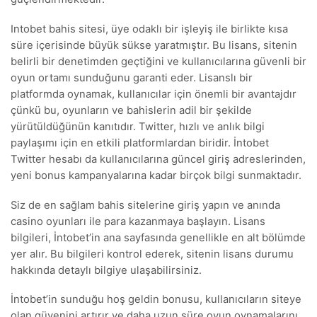
Intobet bahis sitesi, üye odaklı bir işleyiş ile birlikte kısa
süre içerisinde büyük sükse yaratmıştır. Bu lisans, sitenin
belirli bir denetimden geçtiğini ve kullanıcılarına güvenli bir
oyun ortamı sunduğunu garanti eder. Lisanslı bir
platformda oynamak, kullanıcılar için önemli bir avantajdır
çünkü bu, oyunların ve bahislerin adil bir şekilde
yürütüldüğünün kanıtıdır. Twitter, hızlı ve anlık bilgi
paylaşımı için en etkili platformlardan biridir. İntobet
Twitter hesabı da kullanıcılarına güncel giriş adreslerinden,
yeni bonus kampanyalarına kadar birçok bilgi sunmaktadır.
Siz de en sağlam bahis sitelerine giriş yapın ve anında
casino oyunları ile para kazanmaya başlayın. Lisans
bilgileri, İntobet’in ana sayfasında genellikle en alt bölümde
yer alır. Bu bilgileri kontrol ederek, sitenin lisans durumu
hakkında detaylı bilgiye ulaşabilirsiniz.
İntobet’in sunduğu hoş geldin bonusu, kullanıcıların siteye
olan güvenini artırır ve daha uzun süre oyun oynamalarını