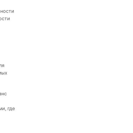
вности
ости
ля
мых
анс
и, где