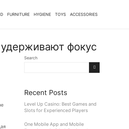
OD
FURNITURE
HYGIENE
TOYS
ACCESSORIES
 удерживают фокус
Search
Recent Posts
Level Up Casino: Best Games and
не
Slots for Experienced Players
One Mobile App and Mobile
дая