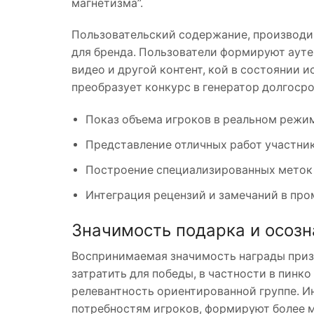
магнетизма”.
Пользовательский содержание, производи
для бренда. Пользователи формируют ауте
видео и другой контент, кой в состоянии 
преобразует конкурс в генератор долгоср
Показ объема игроков в реальном режи
Представление отличных работ участни
Построение специализированных меток
Интеграция рецензий и замечаний в пр
Значимость подарка и осозн
Воспринимаемая значимость награды призв
затратить для победы, в частности в пинко
релевантность ориентированной группе. 
потребностям игроков, формируют более м