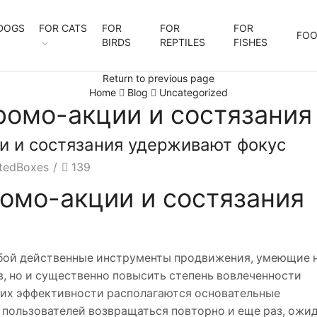
DOGS
FOR CATS
FOR
FOR
FOR
FO
BIRDS
REPTILES
FISHES
Return to previous page
Home
Blog
Uncategorized
ромо-акции и состязания
и и состязания удерживают фокус
tedBoxes
/
139
омо-акции и состязания
бой действенные инструменты продвижения, умеющие 
, но и существенно повысить степень вовлеченности
 их эффективности располагаются основательные
пользователей возвращаться повторно и еще раз, ожи