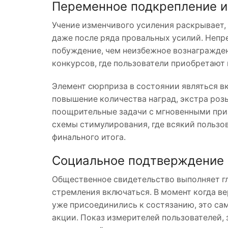
Переменное подкрепление и
Учение изменчивого усиления раскрывает,
даже после ряда провальных усилий. Неп
побуждение, чем неизбежное вознагражден
конкурсов, где пользователи приобретают
Элемент сюрприза в состоянии являться в
повышение количества наград, экстра роз
поощрительные задачи с мгновенными приз
схемы стимулирования, где всякий пользо
финального итога.
Социальное подтверждение 
Общественное свидетельство выполняет г
стремления включаться. В момент когда в
уже присоединились к состязанию, это с
акции. Показ измерителей пользователей,