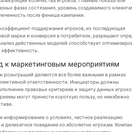
алькуляции количества игроков. Главные показатели
азных фазах состязания, уровень создаваемого клиент
влеченность после финиша кампании.
коэффициент поддержания игроков, их последующая
овой марки и конверсия в потребители, разрешают опр
Анализ действенных моделей способствует оптимизиро
 эффективность.
од к маркетинговым мероприятиям
 и розыгрышей делаются все более важными в рамках
оллективной ответственности. Инициаторы должны
ыполнение правовых критериев и защиту данных игроко
 приемы могут принести короткую пользу, но неизбежно
тиве.
е информирование о условиях, честное реализацию
 и деликатное поведение ко абсолютно игрокам. Компан