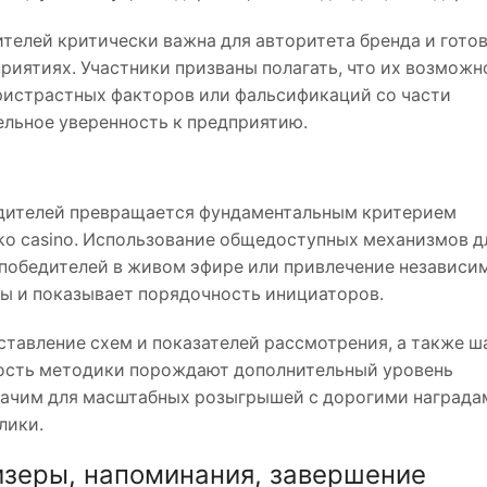
елей критически важна для авторитета бренда и гото
риятиях. Участники призваны полагать, что их возможн
пристрастных факторов или фальсификаций со части
ельное уверенность к предприятию.
едителей превращается фундаментальным критерием
ko casino. Использование общедоступных механизмов д
 победителей в живом эфире или привлечение независи
пы и показывает порядочность инициаторов.
ставление схем и показателей рассмотрения, а также ш
ость методики порождают дополнительный уровень
начим для масштабных розыгрышей с дорогими наградам
лики.
изеры, напоминания, завершение