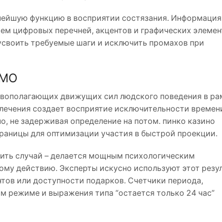
нейшую функцию в восприятии состязания. Информация
ем цифровых перечней, акцентов и графических элемен
усвоить требуемые шаги и исключить промахов при
OMO
овополагающих движущих сил людского поведения в ра
лечения создает восприятие исключительности времен
о, не задерживая определение на потом. пинко казино
раницы для оптимизации участия в быстрой проекции.
устить случай – делается мощным психологическим
му действию. Эксперты искусно используют этот резул
нтов или доступности подарков. Счетчики периода,
м режиме и выражения типа “остается только 24 час”