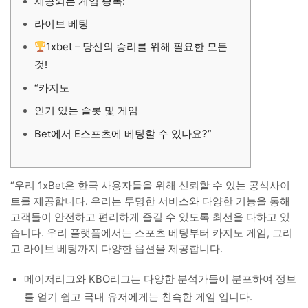
제공되는 게임 종목:
라이브 베팅
1xbet – 당신의 승리를 위해 필요한 모든
것!
“카지노
인기 있는 슬롯 및 게임
Bet에서 E스포츠에 베팅할 수 있나요?”
“우리 1xBet은 한국 사용자들을 위해 신뢰할 수 있는 공식사이
트를 제공합니다. 우리는 투명한 서비스와 다양한 기능을 통해
고객들이 안전하고 편리하게 즐길 수 있도록 최선을 다하고 있
습니다. 우리 플랫폼에서는 스포츠 베팅부터 카지노 게임, 그리
고 라이브 베팅까지 다양한 옵션을 제공합니다.
메이저리그와 KBO리그는 다양한 분석가들이 분포하여 정보
를 얻기 쉽고 국내 유저에게는 친숙한 게임 입니다.