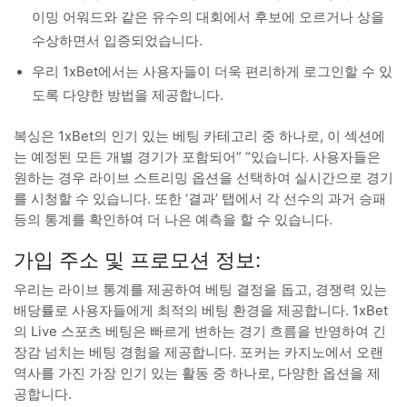
이밍 어워드와 같은 유수의 대회에서 후보에 오르거나 상을
수상하면서 입증되었습니다.
우리 1xBet에서는 사용자들이 더욱 편리하게 로그인할 수 있
도록 다양한 방법을 제공합니다.
복싱은 1xBet의 인기 있는 베팅 카테고리 중 하나로, 이 섹션에
는 예정된 모든 개별 경기가 포함되어” “있습니다. 사용자들은
원하는 경우 라이브 스트리밍 옵션을 선택하여 실시간으로 경기
를 시청할 수 있습니다. 또한 ‘결과’ 탭에서 각 선수의 과거 승패
등의 통계를 확인하여 더 나은 예측을 할 수 있습니다.
가입 주소 및 프로모션 정보:
우리는 라이브 통계를 제공하여 베팅 결정을 돕고, 경쟁력 있는
배당률로 사용자들에게 최적의 베팅 환경을 제공합니다. 1xBet
의 Live 스포츠 베팅은 빠르게 변하는 경기 흐름을 반영하여 긴
장감 넘치는 베팅 경험을 제공합니다. 포커는 카지노에서 오랜
역사를 가진 가장 인기 있는 활동 중 하나로, 다양한 옵션을 제
공합니다.