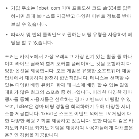
가입 주소는 1xbet. com 이며 프로모션 코드 air334를 입력
하시면 최대 보너스를 지급받고 다양한 이벤트 정보를 받아
보실 수 있습니다.
따라서 몇 번의 클릭만으로 원하는 베팅 유형을 사용하여 베
팅을 할 수 있습니다.
포커는 카지노에서 가장 오래되고 가장 인기 있는 활동 중 하나
이며 라이브 딜러와 함께 포커를 플레이하는 것을 포함하여 다
양한 옵션을 제공합니다. 모든 게임은 유명한 소프트웨어 제공
업체에서 제공하며 완전히 합법적입니다. 테니스는 선택할 수
있는 다양한 베팅 유형과 함께 테니스에 베팅 할 수 있는 일일
대회가 많은 최고의 스포츠 중 하나입니다. 이러한 다양한 경마
행사를 통해 사용자들은 선호하는 경마 이벤트에 베팅할 수 있
으며, 1xBet은 경마 베팅 경험을 최적화하기 위해 다양한 서비
스를 제공합니다. 1xBet은 스포츠 이벤트 외에도 TV 게임에 대
한 다양한 베팅 기회를 제공하고 있습니다. 또한 다음과 같은 카
지노와 라이브 카지노 게임을 제공하여 사용자들에게 다채로운
온라인 경험을 제공합니다.