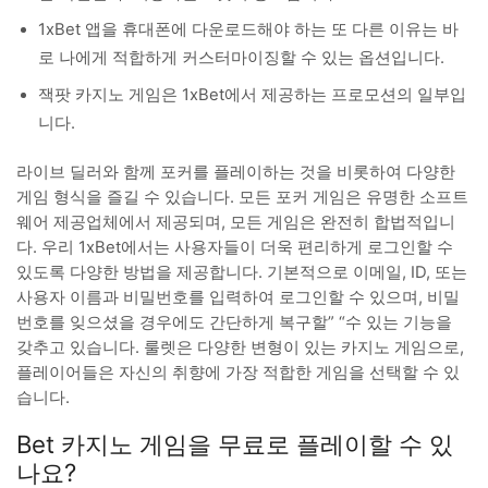
1хBet 앱을 휴대폰에 다운로드해야 하는 또 다른 이유는 바
로 나에게 적합하게 커스터마이징할 수 있는 옵션입니다.
잭팟 카지노 게임은 1xBet에서 제공하는 프로모션의 일부입
니다.
라이브 딜러와 함께 포커를 플레이하는 것을 비롯하여 다양한
게임 형식을 즐길 수 있습니다. 모든 포커 게임은 유명한 소프트
웨어 제공업체에서 제공되며, 모든 게임은 완전히 합법적입니
다. 우리 1xBet에서는 사용자들이 더욱 편리하게 로그인할 수
있도록 다양한 방법을 제공합니다. 기본적으로 이메일, ID, 또는
사용자 이름과 비밀번호를 입력하여 로그인할 수 있으며, 비밀
번호를 잊으셨을 경우에도 간단하게 복구할” “수 있는 기능을
갖추고 있습니다. 룰렛은 다양한 변형이 있는 카지노 게임으로,
플레이어들은 자신의 취향에 가장 적합한 게임을 선택할 수 있
습니다.
Bet 카지노 게임을 무료로 플레이할 수 있
나요?