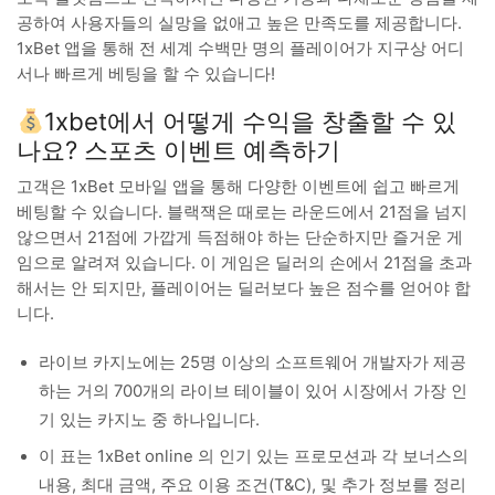
공하여 사용자들의 실망을 없애고 높은 만족도를 제공합니다.
1xBet 앱을 통해 전 세계 수백만 명의 플레이어가 지구상 어디
서나 빠르게 베팅을 할 수 있습니다!
1xbet에서 어떻게 수익을 창출할 수 있
나요? 스포츠 이벤트 예측하기
고객은 1xBet 모바일 앱을 통해 다양한 이벤트에 쉽고 빠르게
베팅할 수 있습니다. 블랙잭은 때로는 라운드에서 21점을 넘지
않으면서 21점에 가깝게 득점해야 하는 단순하지만 즐거운 게
임으로 알려져 있습니다. 이 게임은 딜러의 손에서 21점을 초과
해서는 안 되지만, 플레이어는 딜러보다 높은 점수를 얻어야 합
니다.
라이브 카지노에는 25명 이상의 소프트웨어 개발자가 제공
하는 거의 700개의 라이브 테이블이 있어 시장에서 가장 인
기 있는 카지노 중 하나입니다.
이 표는 1xBet online 의 인기 있는 프로모션과 각 보너스의
내용, 최대 금액, 주요 이용 조건(T&C), 및 추가 정보를 정리