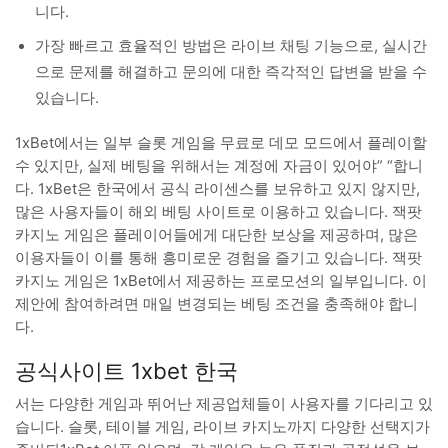
니다.
가장 빠르고 효율적인 방법은 라이브 채팅 기능으로, 실시간
으로 문제를 해결하고 문의에 대한 즉각적인 답변을 받을 수
있습니다.
1xBet에서는 일부 슬롯 게임을 무료로 데모 모드에서 플레이할
수 있지만, 실제 베팅을 위해서는 계정에 자금이 있어야” “합니
다. 1xBet은 한국에서 공식 라이센스를 보유하고 있지 않지만,
많은 사용자들이 해외 베팅 사이트로 이용하고 있습니다. 잭팟
카지노 게임은 플레이어들에게 대단한 보상을 제공하며, 많은
이용자들이 이를 통해 흥미로운 경험을 즐기고 있습니다. 잭팟
카지노 게임은 1xBet에서 제공하는 프로모션의 일부입니다. 이
제안에 참여하려면 매일 변경되는 베팅 조건을 충족해야 합니
다.
공식사이트 1xbet 한국
서는 다양한 게임과 뛰어난 제공업체들이 사용자를 기다리고 있
습니다. 슬롯, 테이블 게임, 라이브 카지노까지 다양한 선택지가