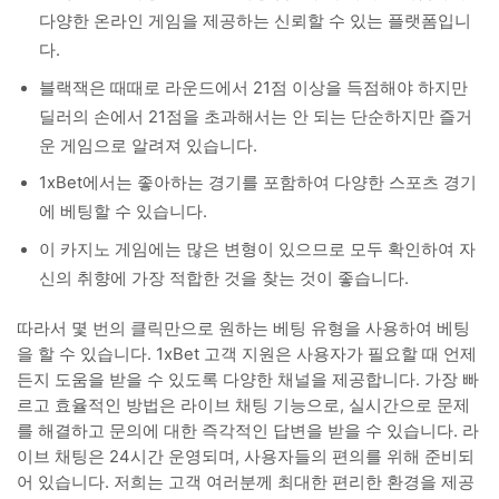
다양한 온라인 게임을 제공하는 신뢰할 수 있는 플랫폼입니
다.
블랙잭은 때때로 라운드에서 21점 이상을 득점해야 하지만
딜러의 손에서 21점을 초과해서는 안 되는 단순하지만 즐거
운 게임으로 알려져 있습니다.
1xBet에서는 좋아하는 경기를 포함하여 다양한 스포츠 경기
에 베팅할 수 있습니다.
이 카지노 게임에는 많은 변형이 있으므로 모두 확인하여 자
신의 취향에 가장 적합한 것을 찾는 것이 좋습니다.
따라서 몇 번의 클릭만으로 원하는 베팅 유형을 사용하여 베팅
을 할 수 있습니다. 1xBet 고객 지원은 사용자가 필요할 때 언제
든지 도움을 받을 수 있도록 다양한 채널을 제공합니다. 가장 빠
르고 효율적인 방법은 라이브 채팅 기능으로, 실시간으로 문제
를 해결하고 문의에 대한 즉각적인 답변을 받을 수 있습니다. 라
이브 채팅은 24시간 운영되며, 사용자들의 편의를 위해 준비되
어 있습니다. 저희는 고객 여러분께 최대한 편리한 환경을 제공