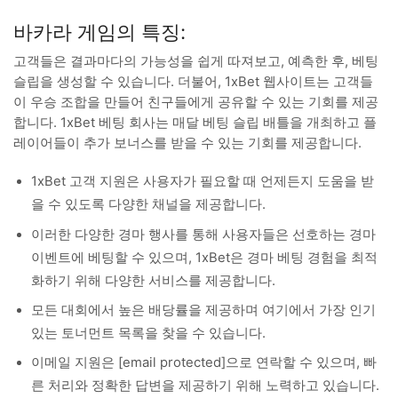
바카라 게임의 특징:
고객들은 결과마다의 가능성을 쉽게 따져보고, 예측한 후, 베팅
슬립을 생성할 수 있습니다. 더불어, 1xBet 웹사이트는 고객들
이 우승 조합을 만들어 친구들에게 공유할 수 있는 기회를 제공
합니다. 1xBet 베팅 회사는 매달 베팅 슬립 배틀을 개최하고 플
레이어들이 추가 보너스를 받을 수 있는 기회를 제공합니다.
1xBet 고객 지원은 사용자가 필요할 때 언제든지 도움을 받
을 수 있도록 다양한 채널을 제공합니다.
이러한 다양한 경마 행사를 통해 사용자들은 선호하는 경마
이벤트에 베팅할 수 있으며, 1xBet은 경마 베팅 경험을 최적
화하기 위해 다양한 서비스를 제공합니다.
모든 대회에서 높은 배당률을 제공하며 여기에서 가장 인기
있는 토너먼트 목록을 찾을 수 있습니다.
이메일 지원은 [email protected]으로 연락할 수 있으며, 빠
른 처리와 정확한 답변을 제공하기 위해 노력하고 있습니다.