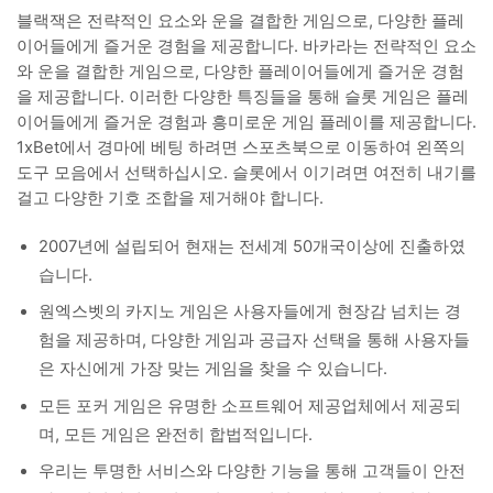
블랙잭은 전략적인 요소와 운을 결합한 게임으로, 다양한 플레
이어들에게 즐거운 경험을 제공합니다. 바카라는 전략적인 요소
와 운을 결합한 게임으로, 다양한 플레이어들에게 즐거운 경험
을 제공합니다. 이러한 다양한 특징들을 통해 슬롯 게임은 플레
이어들에게 즐거운 경험과 흥미로운 게임 플레이를 제공합니다.
1xBet에서 경마에 베팅 하려면 스포츠북으로 이동하여 왼쪽의
도구 모음에서 선택하십시오. 슬롯에서 이기려면 여전히 내기를
걸고 다양한 기호 조합을 제거해야 합니다.
2007년에 설립되어 현재는 전세계 50개국이상에 진출하였
습니다.
원엑스벳의 카지노 게임은 사용자들에게 현장감 넘치는 경
험을 제공하며, 다양한 게임과 공급자 선택을 통해 사용자들
은 자신에게 가장 맞는 게임을 찾을 수 있습니다.
모든 포커 게임은 유명한 소프트웨어 제공업체에서 제공되
며, 모든 게임은 완전히 합법적입니다.
우리는 투명한 서비스와 다양한 기능을 통해 고객들이 안전