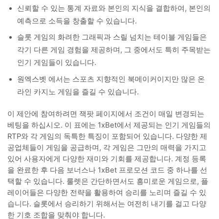
신뢰할 수 있는 통계 자료와 본인의 지식을 결합하여, 본인의
예측으로 소득을 창출할 수 있습니다.
슬롯 게임의 화려한 그래픽과 스릴 넘치는 테이블 게임들은
각기 다른 게임 경험을 제공하며, 그 중에서도 특히 주목받는
인기 게임들이 있습니다.
원엑스벳 에서는 스포츠 지향적인 북메이커이지만 많은 온
라인 카지노 게임을 즐길 수 있습니다.
이 제안에 참여하려면 잭팟 페이지에서 조건이 매일 변경되는
베팅을 하십시오. 이 표에는 1xBet에서 제공되는 인기 게임들의
RTP와 각 게임의 독특한 특징이 포함되어 있습니다. 다양한 제
공업체들이 게임을 공급하며, 각 게임은 그만의 매력을 가지고
있어 사용자에게 다양한 재미와 기회를 제공합니다. 계정 등록
을 완료한 후 다음 보너스나 1xBet 프로모션 코드 중 하나를 선
택할 수 있습니다. 룰렛은 간단하면서도 흥미로운 게임으로, 플
레이어들은 다양한 전략을 활용하여 승리를 노리며 즐길 수 있
습니다. 슬롯에서 승리하기 위해서는 여전히 내기를 걸고 다양
한 기호 조합을 맞춰야 합니다.