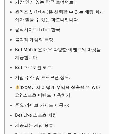
가장 인기 있는 탁구 토너먼트:
원엑스벳 (1xbet)은 신뢰할 수 있는 베팅 회사
이자 믿을 수 있는 파트너입니다
공식사이트 1xbet 한국
블랙잭 게임의 특징:
Bet Mobile은 매우 다양한 이벤트와 마켓을
제공합니다
Bet 프로모션 코드
가입 주소 및 프로모션 정보:
1xbet에서 어떻게 수익을 창출할 수 있나
요? 스포츠 이벤트 예측하기
주요 라이브 카지노 제공자:
Bet Live 스포츠 베팅
제공되는 게임 종류: