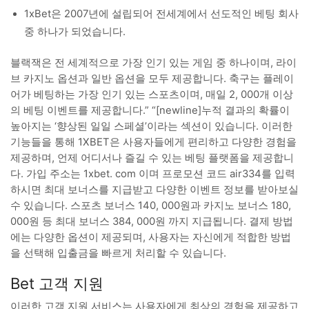
1xBet은 2007년에 설립되어 전세계에서 선도적인 베팅 회사
중 하나가 되었습니다.
블랙잭은 전 세계적으로 가장 인기 있는 게임 중 하나이며, 라이
브 카지노 옵션과 일반 옵션을 모두 제공합니다. 축구는 플레이
어가 베팅하는 가장 인기 있는 스포츠이며, 매일 2, 000개 이상
의 베팅 이벤트를 제공합니다.” “[newline]누적 결과의 확률이
높아지는 ‘향상된 일일 스페셜’이라는 섹션이 있습니다. 이러한
기능들을 통해 1XBET은 사용자들에게 편리하고 다양한 경험을
제공하며, 언제 어디서나 즐길 수 있는 베팅 플랫폼을 제공합니
다. 가입 주소는 1xbet. com 이며 프로모션 코드 air334를 입력
하시면 최대 보너스를 지급받고 다양한 이벤트 정보를 받아보실
수 있습니다. 스포츠 보너스 140, 000원과 카지노 보너스 180,
000원 등 최대 보너스 384, 000원 까지 지급됩니다. 결제 방법
에는 다양한 옵션이 제공되며, 사용자는 자신에게 적합한 방법
을 선택해 입출금을 빠르게 처리할 수 있습니다.
Bet 고객 지원
이러한 고객 지원 서비스는 사용자에게 최상의 경험을 제공하고