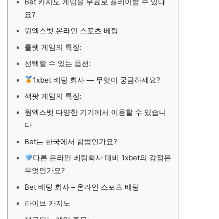
Bet 카지노 게임을 무료로 플레이할 수 있나
요?
원엑스벳 온라인 스포츠 베팅
룰렛 게임의 특징:
선택할 수 있는 옵션:
1xbet 베팅 회사 — 무엇이 궁금하세요?
잭팟 게임의 특징:
원엑스벳 다양한 기기에서 이용할 수 있습니
다
Bet는 한국에서 합법인가요?
다른 온라인 베팅회사 대비 1xbet의 강점은
무엇인가요?
Bet 베팅 회사 – 온라인 스포츠 베팅
라이브 카지노