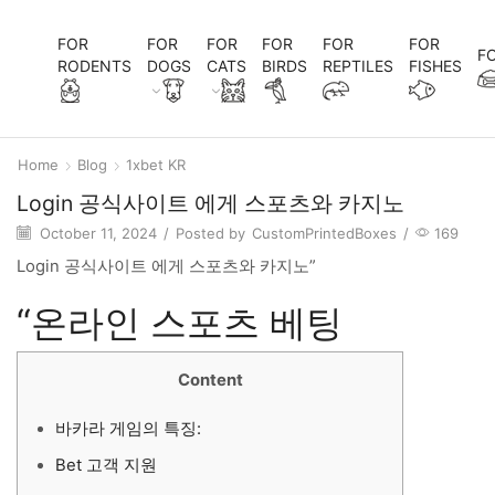
FOR
FOR
FOR
FOR
FOR
FOR
F
RODENTS
DOGS
CATS
BIRDS
REPTILES
FISHES
Home
Blog
1xbet KR
Login 공식사이트 에게 스포츠와 카지노
October 11, 2024
/
Posted by
CustomPrintedBoxes
/
169
Login 공식사이트 에게 스포츠와 카지노”
“온라인 스포츠 베팅
Content
바카라 게임의 특징:
Bet 고객 지원