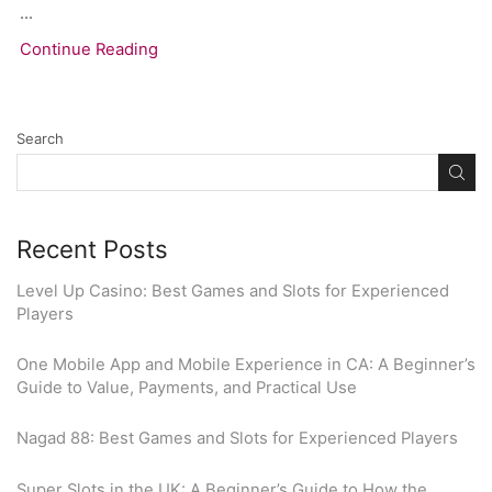
...
Continue Reading
Search
Recent Posts
Level Up Casino: Best Games and Slots for Experienced
Players
One Mobile App and Mobile Experience in CA: A Beginner’s
Guide to Value, Payments, and Practical Use
Nagad 88: Best Games and Slots for Experienced Players
Super Slots in the UK: A Beginner’s Guide to How the