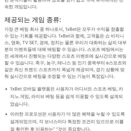
한 분석가들이 활동하여 정보를 얻기 쉽고 국내 유저에게는 친
숙한 게임입니다.
제공되는 게임 종류:
가장 큰 베팅 회사 중 하나로서, 1xBet은 모두가 수익을 창출할
수 있는 기회를 제공합니다. 1xBet과 함께, 고객들은 쇼 비지니
스, 영화, TV SET, 경제, 정치는 물론 우리가 대화하는 삶의 대부
분의 이벤트들에 대해 베팅할 수 있습니다. 스포츠 베팅에서는
전 세계에서 진행되는 다양한 스포츠 이벤트에 실시간으로 베팅
할 수 있습니다. 축구, 농구, 테니스 등 인기 종목부터 e스포츠와
같은 최신 트렌드 스포츠까지 폭넓게 제공되며, 경기 상황에 맞
춰 실시간으로 베팅을 조정할 수 있는 기능이 특징입니다.
1xBet 모바일 플랫폼은 사용자가 어디서든 스포츠 베팅, 카
지노 게임, 라이브 베팅 등을 쉽게 이용할 수 있도록 설계되
었습니다.
이러한 프로모션은 사용자가 더 많은 혜택을 누릴 수 있도록
설계되었으며, 각 보너스마다 특정한 조건이 있으므로 이를
잘 확인한 후 이용하는” “것이 중요합니다.