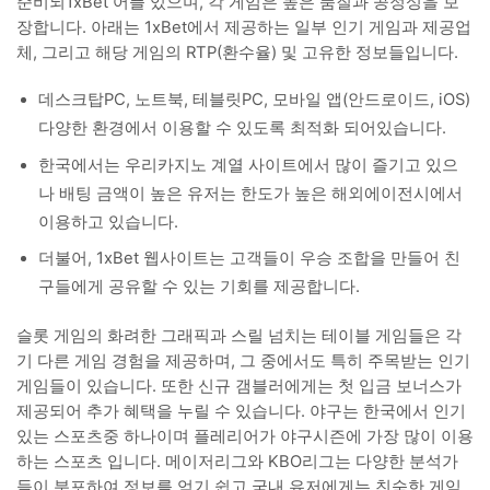
준비되1xBet 어플 있으며, 각 게임은 높은 품질과 공정성을 보
장합니다. 아래는 1xBet에서 제공하는 일부 인기 게임과 제공업
체, 그리고 해당 게임의 RTP(환수율) 및 고유한 정보들입니다.
데스크탑PC, 노트북, 테블릿PC, 모바일 앱(안드로이드, iOS)
다양한 환경에서 이용할 수 있도록 최적화 되어있습니다.
한국에서는 우리카지노 계열 사이트에서 많이 즐기고 있으
나 배팅 금액이 높은 유저는 한도가 높은 해외에이전시에서
이용하고 있습니다.
더불어, 1xBet 웹사이트는 고객들이 우승 조합을 만들어 친
구들에게 공유할 수 있는 기회를 제공합니다.
슬롯 게임의 화려한 그래픽과 스릴 넘치는 테이블 게임들은 각
기 다른 게임 경험을 제공하며, 그 중에서도 특히 주목받는 인기
게임들이 있습니다. 또한 신규 갬블러에게는 첫 입금 보너스가
제공되어 추가 혜택을 누릴 수 있습니다. 야구는 한국에서 인기
있는 스포츠중 하나이며 플레리어가 야구시즌에 가장 많이 이용
하는 스포츠 입니다. 메이저리그와 KBO리그는 다양한 분석가
들이 분포하여 정보를 얻기 쉽고 국내 유저에게는 친숙한 게임