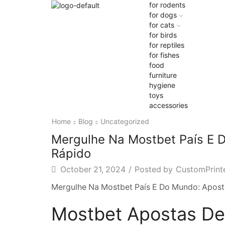
for rodents
for dogs
for cats
for birds
for reptiles
for fishes
food
furniture
hygiene
toys
accessories
Home
Blog
Uncategorized
Mergulhe Na Mostbet País E D
Rápido
October 21, 2024
/
Posted by
CustomPrint
Mergulhe Na Mostbet País E Do Mundo: Aposta
Mostbet Apostas Des