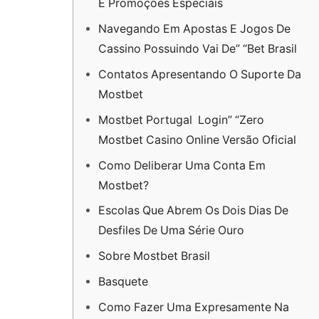
E Promoções Especiais
Navegando Em Apostas E Jogos De
Cassino Possuindo Vai De” “Bet Brasil
Contatos Apresentando O Suporte Da
Mostbet
Mostbet Portugal ️ Login” “Zero
Mostbet Casino Online Versão Oficial
Como Deliberar Uma Conta Em
Mostbet?
Escolas Que Abrem Os Dois Dias De
Desfiles De Uma Série Ouro
Sobre Mostbet Brasil
Basquete
Como Fazer Uma Expresamente Na