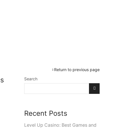
Return to previous page
os
Search
Recent Posts
Level Up Casino: Best Games and