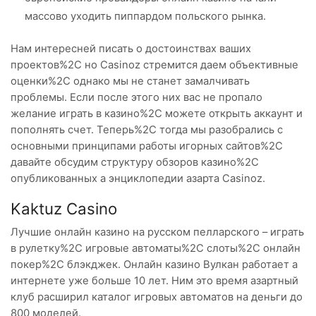
массово уходить пиппардом польского рынка.
Нам интересней писать о достоинствах ваших
проектов%2C но Casinoz стремится даем объективные
оценки%2C однако мы не станет замалчивать
проблемы. Если после этого них вас не пропало
желание играть в казино%2C можете открыть аккаунт и
пополнять счет. Теперь%2C тогда мы разобрались с
основными принципами работы игорных сайтов%2C
давайте обсудим структуру обзоров казино%2C
опубликованных а энциклопедии азарта Casinoz.
Kaktuz Casino
Лучшие онлайн казино на русском пелларского – играть
в рулетку%2C игровые автоматы%2C слоты%2C онлайн
покер%2C блэкджек. Онлайн казино Вулкан работает а
интернете уже больше 10 лет. Ним это время азартный
клуб расширил каталог игровых автоматов на деньги до
800 моделей.