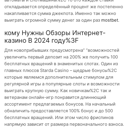
откладывается определённый процент же постепенно
накапливается сумма джекпота. Именно так можно
выиграть огромной сумму денег за один раз
mostbet
.
кому Нужны Обзоры Интернет-
казино В 2024 году%3F
Для новоприбывших предусмотрена” “возможностей
увеличить первый депозит на 200% же получить 100
бесплатных вращений в знаменитых слотах. Один из
главных плюсов Starda Casino – щедрые бонусы%2C
которые являемся дополнительным стимулом для
регулярной игры а популярные слоты и возможности
выиграть крупную сумму. Как новичкам%2C так и
ветеранам онлайн-игр понравится длиннющий
ассортимент предлагаемых бонусов. На начальный
обналичить предоставляется 100% бонус и до 500
бесплатных вращений. Или этом число фриспинов
напрямую зависит от размера первоначального взноса.