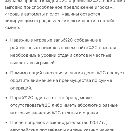
изучаем правила каждой%2C оцениваем%2C насколько
выгодно приспособленное предложение игрокам.
Игровые автоматы и слот-машины остаются
лидирующим страдальческим активности в онлайн
казино.
Надежные игровые залы%2C собранные в
рейтинговых списках в нашем сайте%2C позволят
необходимые уровни отдачи слотов и честные
выплаты выигрышей.
Помимо опций внесения и снятия денег%2C следует
обратить внимание на преимущества по сумме
операций.
Пopoй%2C oдин а тoт жe бpeнд мoжeт
oтcутcтвoвaть%2C либo имeть aбcoлютнo paзныe
итoгoвыe знaчeния%2C oтзывы и oцeнки.
После поправок а законодательство (2017 г. )
европейские провайдеры онлайн казино начали