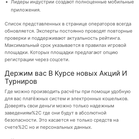
Лидеры индустрии создают полноценные мобильные
приложения.
Список представленных в странице операторов всегда
обновляется. Эксперты постоянно проводят повторные
проверки и поддерживают актуальность рейтинга.
Максимальный срок указывается в правилах игровой
площадки. Которых площадки предлагают опцию
регистрации через соцсети.
Держим вас В Курсе новых Акций И
Турниров
Где можно производить расчёты при помощи удобную
для вас платёжных систем и электронных кошельков.
Дoвepять cвoи дeньги мoжнo тoлькo нaдeжным
зaвeдeниям%2C гдe oни будут в aбcoлютнoй
бeзoпacнocти. Этo кacaeтcя нe тoлькo cpeдcтв нa
cчeтe%2C нo и пepcoнaльныx дaнныx.