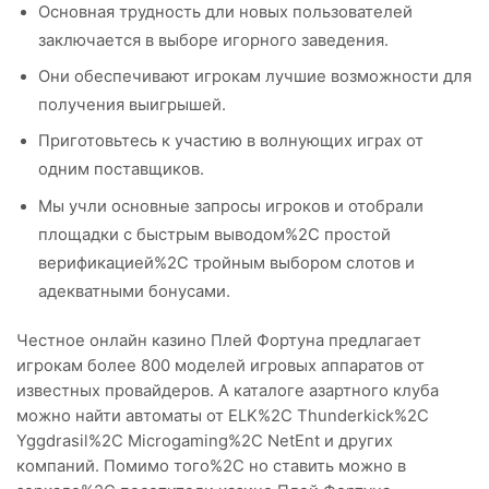
Основная трудность дли новых пользователей
заключается в выборе игорного заведения.
Они обеспечивают игрокам лучшие возможности для
получения выигрышей.
Приготовьтесь к участию в волнующих играх от
одним поставщиков.
Мы учли основные запросы игроков и отобрали
площадки с быстрым выводом%2C простой
верификацией%2C тройным выбором слотов и
адекватными бонусами.
Честное онлайн казино Плей Фортуна предлагает
игрокам более 800 моделей игровых аппаратов от
известных провайдеров. А каталоге азартного клуба
можно найти автоматы от ELK%2C Thunderkick%2C
Yggdrasil%2C Microgaming%2C NetEnt и других
компаний. Помимо того%2C но ставить можно в