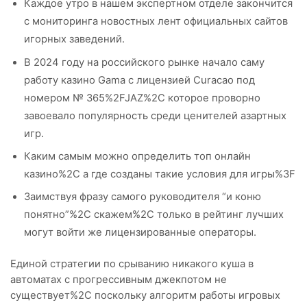
Каждое утро в нашем экспертном отделе закончится
с мониторинга новостных лент официальных сайтов
игорных заведений.
В 2024 году на российского рынке начало саму
работу казино Gama с лицензией Curacao под
номером № 365%2FJAZ%2C которое проворно
завоевало популярность среди ценителей азартных
игр.
Каким самым можно определить топ онлайн
казино%2C а где созданы такие условия для игры%3F
Заимствуя фразу самого руководителя “и коню
понятно”%2C скажем%2C только в рейтинг лучших
могут войти же лицензированные операторы.
Единой стратегии по срыванию никакого куша в
автоматах с прогрессивным джекпотом не
существует%2C поскольку алгоритм работы игровых