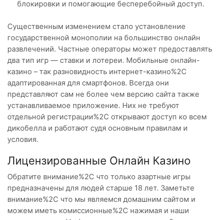
блокировки и помогающие бесперебойный доступ.
Существенным изменением стало установление
государственной монополии на большинство онлайн
развлечений. Частные операторы может предоставлять
два тип игр — ставки и лотереи. Мобильные онлайн-
казино – так разновидность интернет-казино%2C
адаптированная для смартфонов. Всегда они
представляют сам не более чем версию сайта также
устанавливаемое приложение. Них не требуют
отдельной регистрации%2C открывают доступ ко всем
дикобелла и работают судя основным правилам и
условия.
Лицензированные Онлайн Казино
Обратите внимание%2C что только азартные игры
предназначены для людей старше 18 лет. Заметьте
внимание%2C что мы являемся домашним сайтом и
можем иметь комиссионные%2C нажимая и наши