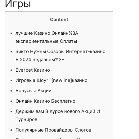
Игры
Content
лучшие Казино Онлайн%3A
экспериентальные Оплаты
никто Нужны Обзоры Интернет-казино
В 2024 недавнем%3F
Everbet Казино
Игровые Шоу” “[newline]казино
Бонусы а Акции
Онлайн Казино Бесплатно
Держим вам В Курсе нового Акций И
Турниров
Популярные Провайдеры Слотов