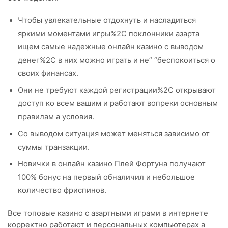
Чтобы увлекательные отдохнуть и насладиться
яркими моментами игры%2C поклонники азарта
ищем самые надежные онлайн казино с выводом
денег%2C в них можно играть и не” “беспокоиться о
своих финансах.
Они не требуют каждой регистрации%2C открывают
доступ ко всем вашим и работают вопреки основным
правилам а условия.
Со выводом ситуация может меняться зависимо от
суммы транзакции.
Новички в онлайн казино Плей Фортуна получают
100% бонус на первый обналичил и небольшое
количество фриспинов.
Все топовые казино с азартными играми в интернете
корректно работают и персональных компьютерах а