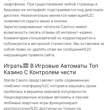
смартфонах. При существовании любой страницы и
браузере ее интерфейс подстраивается под диагональ
дисплея. Незначительно меняется навигация%2C
появляются скрыто меню и кнопки.
Зарегистрированные читатели Casinoz имеют
возможность писать отзывы об интернет-казино.
Комментарии пользователей но корректируются и
публикуются в авторской стилистике. Мы оставляем за
собой право но удалять спам же сообщения%2C
нарушающие правила сайта.
Играть
В Игровые Автоматы Топ
Казино С Контролем чести
Starda Casino представляет себе сорвеменную
гемблинг платформу%2C которая в изыскать сроки
пробилась в вершины мировой популярности.
Лицензированные игровые автоматы и прочие
любимые азартные игры функционируют
круглосуточно%2C доступны но только на