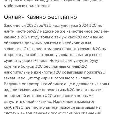
мобильные приложения.
Онлайн Казино Бесплатно
Закончился 2022 год%2C наступил уже 2024%2C но
найти честное%2C надежное же качественное онлайн-
казино в 2024 году только так уж как%2C если вы но
обладаете должным опытом и необходимыми
знаниями. Став клиентом электронного казино%2C вы
откроете для себя столько увлекательных игр всех
существующих жанров. Нему вашим услугам будут
крупные бонусы%2C бесплатные спины%2C
накопительные джекпоты%2C розыгрыши призов%2C
захватывающих турниры и огромного выплаты.
Ведущие операторы гемблинга еще и девяностые годы
видели заманчивые перспективы%2C них открывает
перед мной интернет%2C и поспешил первыми
запустить онлайн-казино. Надежными называют
клубы%2C где честно выплачиваются выигрыши на
слотах и вывод денежек происходит без обвинений