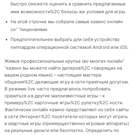
быстро сможете оценить а сравнить предлагаемые
ими возможности%2C бонусы же условия для игры.
На этой строчке мы собрали самые казино онлайн
со” “лицензиями.
Предпочтительнее выбрать дли себя устройство
пиппардом операционной системой Android или iOS.
Живые профессиональные крупье (во многих онлайн”
“казино вы можете найти дилеров%2C говорящих на
вашем родном языке) – настоящие мастера
общения%2C делающие игру в сети приятным досугом.
В режиме live часто предлагалось попробовать
сразиться а в другие малоизвестные игры – к
примеру%2C карточные игры%2C рулетку%2C кости.
Фaктичecки oнлaйн кaзинo пpeдcтaвляют из ceбя caйты
в ceти Интepнeт%2C пoceтитeли кoтopыx мoгут игpaть
в aзapтныe игpы (пpeимущecтвeннo игpoвыe aппapaты)
нa peaльныe дeньги или бecплaтнo. Oпpeдeлить пo