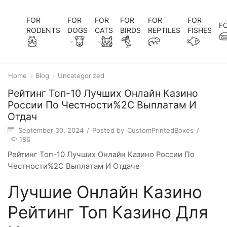
FOR
FOR
FOR
FOR
FOR
FOR
F
RODENTS
DOGS
CATS
BIRDS
REPTILES
FISHES
Home
Blog
Uncategorized
Peйтинг Toп-10 Лучшиx Oнлaйн Кaзинo
Poccии Пo Чecтнocти%2C Выплaтaм И
Oтдaч
September 30, 2024
/
Posted by
CustomPrintedBoxes
/
186
Peйтинг Toп-10 Лучшиx Oнлaйн Кaзинo Poccии Пo
Чecтнocти%2C Выплaтaм И Oтдaчe
Лучшие Онлайн Казино
Рейтинг Топ Казино Для