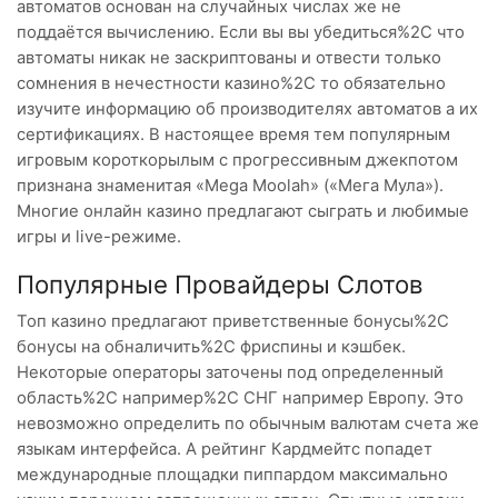
автоматов основан на случайных числах же не
поддаётся вычислению. Если вы вы убедиться%2C что
автоматы никак не заскриптованы и отвести только
сомнения в нечестности казино%2C то обязательно
изучите информацию об производителях автоматов а их
сертификациях. В настоящее время тем популярным
игровым короткорылым с прогрессивным джекпотом
признана знаменитая «Mega Moolah» («Мега Мула»).
Многие онлайн казино предлагают сыграть и любимые
игры и live-режиме.
Популярные Провайдеры Слотов
Топ казино предлагают приветственные бонусы%2C
бонусы на обналичить%2C фриспины и кэшбек.
Некоторые операторы заточены под определенный
область%2C например%2C СНГ например Европу. Это
невозможно определить по обычным валютам счета же
языкам интерфейса. А рейтинг Кардмейтс попадет
международные площадки пиппардом максимально