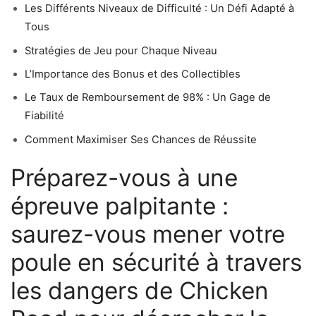
Les Différents Niveaux de Difficulté : Un Défi Adapté à
Tous
Stratégies de Jeu pour Chaque Niveau
L’Importance des Bonus et des Collectibles
Le Taux de Remboursement de 98% : Un Gage de
Fiabilité
Comment Maximiser Ses Chances de Réussite
Préparez-vous à une
épreuve palpitante :
saurez-vous mener votre
poule en sécurité à travers
les dangers de Chicken