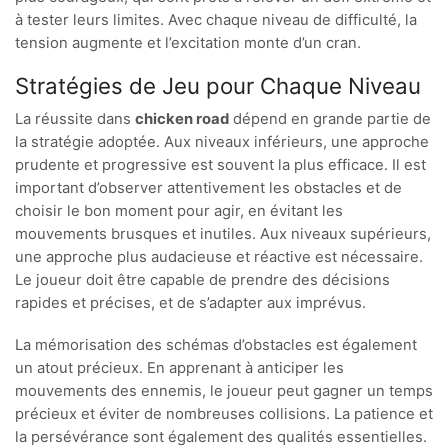
à tester leurs limites. Avec chaque niveau de difficulté, la
tension augmente et l’excitation monte d’un cran.
Stratégies de Jeu pour Chaque Niveau
La réussite dans
chicken road
dépend en grande partie de
la stratégie adoptée. Aux niveaux inférieurs, une approche
prudente et progressive est souvent la plus efficace. Il est
important d’observer attentivement les obstacles et de
choisir le bon moment pour agir, en évitant les
mouvements brusques et inutiles. Aux niveaux supérieurs,
une approche plus audacieuse et réactive est nécessaire.
Le joueur doit être capable de prendre des décisions
rapides et précises, et de s’adapter aux imprévus.
La mémorisation des schémas d’obstacles est également
un atout précieux. En apprenant à anticiper les
mouvements des ennemis, le joueur peut gagner un temps
précieux et éviter de nombreuses collisions. La patience et
la persévérance sont également des qualités essentielles.