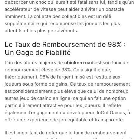
d’absorber un choc qui aurait été fatal sans lui, tandis qu’un
accélérateur de vitesse peut aider à éviter un obstacle
imminent. La collecte des collectibles est un défi
supplémentaire qui récompense les joueurs les plus
attentifs et les plus persévérants.
Le Taux de Remboursement de 98% :
Un Gage de Fiabilité
L’un des atouts majeurs de
chicken road
est son taux de
remboursement élevé de 98%. Cela signifie que,
théoriquement, 98% de l’argent misé est restitué aux
joueurs sous forme de gains. Ce taux de remboursement
est considérablement plus élevé que celui de nombreux
autres jeux de casino en ligne, ce qui en fait une option
particulièrement attractive pour les joueurs. Il reflète
également l’engagement du développeur, InOut Games, à
offrir une expérience de jeu équitable et transparente.
Il est important de noter que le taux de remboursement