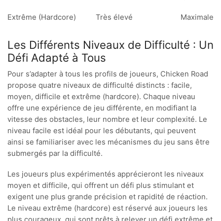
Extrême (Hardcore)
Très élevé
Maximale
Les Différents Niveaux de Difficulté : Un
Défi Adapté à Tous
Pour s’adapter à tous les profils de joueurs, Chicken Road
propose quatre niveaux de difficulté distincts : facile,
moyen, difficile et extrême (hardcore). Chaque niveau
offre une expérience de jeu différente, en modifiant la
vitesse des obstacles, leur nombre et leur complexité. Le
niveau facile est idéal pour les débutants, qui peuvent
ainsi se familiariser avec les mécanismes du jeu sans être
submergés par la difficulté.
Les joueurs plus expérimentés apprécieront les niveaux
moyen et difficile, qui offrent un défi plus stimulant et
exigent une plus grande précision et rapidité de réaction.
Le niveau extrême (hardcore) est réservé aux joueurs les
plus courageux, qui sont prêts à relever un défi extrême et