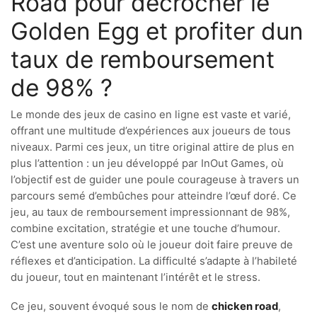
Road pour décrocher le
Golden Egg et profiter dun
taux de remboursement
de 98% ?
Le monde des jeux de casino en ligne est vaste et varié,
offrant une multitude d’expériences aux joueurs de tous
niveaux. Parmi ces jeux, un titre original attire de plus en
plus l’attention : un jeu développé par InOut Games, où
l’objectif est de guider une poule courageuse à travers un
parcours semé d’embûches pour atteindre l’œuf doré. Ce
jeu, au taux de remboursement impressionnant de 98%,
combine excitation, stratégie et une touche d’humour.
C’est une aventure solo où le joueur doit faire preuve de
réflexes et d’anticipation. La difficulté s’adapte à l’habileté
du joueur, tout en maintenant l’intérêt et le stress.
Ce jeu, souvent évoqué sous le nom de
chicken road
,