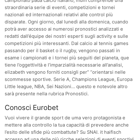
campionato pada calcio italiano, mum comprende una
straordinaria serie di eventi, competizioni e tornei
nazionali ed internazionali relativi alle control più
disparate. Ogni giorno, dal lunedì alla domenica, cuando
potrà aver accesso ai numerosi pronostici analizzati e
redatti dall’équipe dei nostri esperti sugli activity e sulle
competizioni più interessanti. Dal calcio al tennis games
passando per il basket o il rugby, vengono passati in
esame i campionati e i tornei più seguiti del pianeta, que
tiene l’oggettività e l’imparzialità necessarie all’analisi,
elizabeth vengono forniti consigli per” “orientarsi nelle
scommesse sportive. Serie A, Champions League, Europa
Little league, NBA, Sei Nazioni… questo e notevole altro
sarà presente nella rubrica Pronostici.
Conosci Eurobet
Vuoi vivere il grande sport de uma vero protagonista e
mettere alla controllo la tua capacità di prevedere anche
l’esito delle sfide più combattute? Su SNAI. it haifisch
accesso ad una delle più ricche selezioni di eventi sportivi