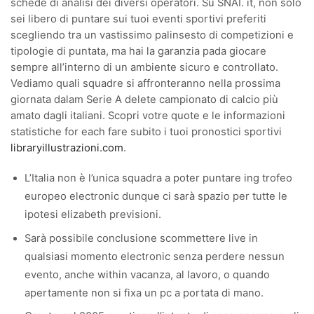
schede di analisi dei diversi operatori. Su SNAI. it, non solo
sei libero di puntare sui tuoi eventi sportivi preferiti
scegliendo tra un vastissimo palinsesto di competizioni e
tipologie di puntata, ma hai la garanzia pada giocare
sempre all’interno di un ambiente sicuro e controllato.
Vediamo quali squadre si affronteranno nella prossima
giornata dalam Serie A delete campionato di calcio più
amato dagli italiani. Scopri votre quote e le informazioni
statistiche for each fare subito i tuoi pronostici sportivi
libraryillustrazioni.com
.
L’Italia non è l’unica squadra a poter puntare ing trofeo
europeo electronic dunque ci sarà spazio per tutte le
ipotesi elizabeth previsioni.
Sarà possibile conclusione scommettere live in
qualsiasi momento electronic senza perdere nessun
evento, anche within vacanza, al lavoro, o quando
apertamente non si fixa un pc a portata di mano.