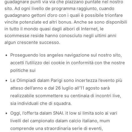
guadagnare punti via via che piazzano puntate nel nostro
sito. Ad ogni livello de programma raggiunto, cuando
guadagnano gettoni d’oro con i quali è possibile trionfare
vincite potenziate ed altri bonus. Anche se sono disponibili
in tutto il mondo quasi dagli albori di Internet, le
scommesse reside hanno conosciuto negli ultimi anni
algun crescente successo.
Proseguendo los angeles navigazione sul nostro sito,
accetti l’utilizzo dei cookie in conformità con the nostre
politiche sui
Le Olimpiadi dalam Parigi sono incertezza l’evento più
atteso dell’anno e dal 26 luglio all’11 agosto sarà
realizzabile scommettere su centinaia di incontri live,
sia individuali che di squadra.
Oggi, l’offerta dalam SNAI. it low si limita solo ai vari
livelli del campionato dalam calcio italiano, mum
comprende una straordinaria serie di eventi,