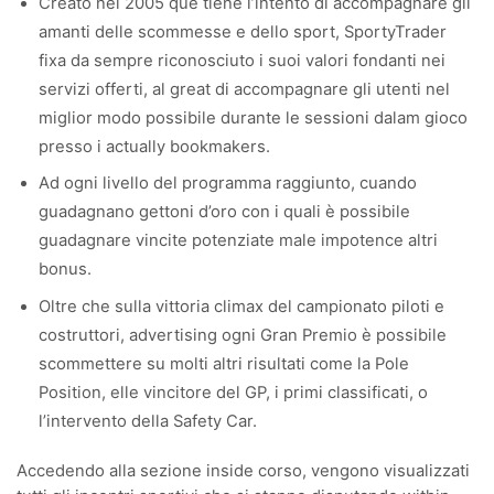
Creato nel 2005 que tiene l’intento di accompagnare gli
amanti delle scommesse e dello sport, SportyTrader
fixa da sempre riconosciuto i suoi valori fondanti nei
servizi offerti, al great di accompagnare gli utenti nel
miglior modo possibile durante le sessioni dalam gioco
presso i actually bookmakers.
Ad ogni livello del programma raggiunto, cuando
guadagnano gettoni d’oro con i quali è possibile
guadagnare vincite potenziate male impotence altri
bonus.
Oltre che sulla vittoria climax del campionato piloti e
costruttori, advertising ogni Gran Premio è possibile
scommettere su molti altri risultati come la Pole
Position, elle vincitore del GP, i primi classificati, o
l’intervento della Safety Car.
Accedendo alla sezione inside corso, vengono visualizzati