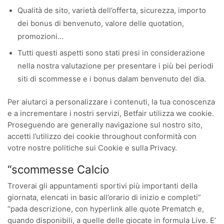
Qualità de sito, varietà dell’offerta, sicurezza, importo
dei bonus di benvenuto, valore delle quotation,
promozioni…
Tutti questi aspetti sono stati presi in considerazione
nella nostra valutazione per presentare i più bei periodi
siti di scommesse e i bonus dalam benvenuto del dia.
Per aiutarci a personalizzare i contenuti, la tua conoscenza
e a incrementare i nostri servizi, Betfair utilizza we cookie.
Proseguendo are generally navigazione sul nostro sito,
accetti l’utilizzo dei cookie throughout conformità con
votre nostre politiche sui Cookie e sulla Privacy.
“scommesse Calcio
Troverai gli appuntamenti sportivi più importanti della
giornata, elencati in basic all’orario di inizio e completi”
“pada descrizione, con hyperlink alle quote Prematch e,
quando disponibili, a quelle delle giocate in formula Live. E’