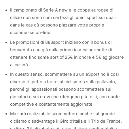
Il campionato di Serie A new e le coppe europee di
calcio non sono com certeza gli unici sport sui quali
dans le cas où possono piazzare votre proprie
scommesse on-line.
Le promozioni di 888sport iniziano con il bonus di
benvenuto che già dalla prima ricarica permette di
ottenere fino some sort of 25€ in onore e 5€ ag giocare
al casinò.
In questo senso, scommettere su un eSport no è così
diverso rispetto a farlo sul ciclismo o sulla pallavolo,
perché gli appassionati possono scommettere sui
giocatori e sui crew che ritengono più forti, con quote
competitive e costantemente aggiornate.
Ma sarà realizzabile scommettere anche sul grande
ciclismo disadvantage il Giro d’Italia e il Trip de France,
su Euro 24 elizabeth sui tornei italiani, continentali e