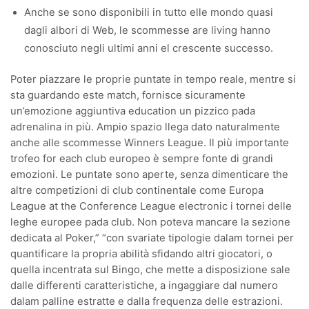
Anche se sono disponibili in tutto elle mondo quasi
dagli albori di Web, le scommesse are living hanno
conosciuto negli ultimi anni el crescente successo.
Poter piazzare le proprie puntate in tempo reale, mentre si
sta guardando este match, fornisce sicuramente
un’emozione aggiuntiva education un pizzico pada
adrenalina in più. Ampio spazio llega dato naturalmente
anche alle scommesse Winners League. Il più importante
trofeo for each club europeo è sempre fonte di grandi
emozioni. Le puntate sono aperte, senza dimenticare the
altre competizioni di club continentale come Europa
League at the Conference League electronic i tornei delle
leghe europee pada club. Non poteva mancare la sezione
dedicata al Poker,” “con svariate tipologie dalam tornei per
quantificare la propria abilità sfidando altri giocatori, o
quella incentrata sul Bingo, che mette a disposizione sale
dalle differenti caratteristiche, a ingaggiare dal numero
dalam palline estratte e dalla frequenza delle estrazioni.