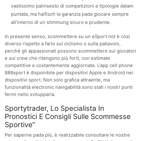
vastissimo palinsesto di competizioni e tipologie dalam
puntata, ma haifisch la garanzia pada giocare sempre
all’interno di un stimmung sicuro e prudente.
In presente senso, scommettere su un eSport not è così
diverso rispetto a farlo sul ciclismo o sulla pallavolo,
perché gli appassionati possono scommettere sui giocatori
e sui crew che ritengono più forti, con estimate
competitive e costantemente aggiornate. L’app cell phone
888sport è disponibile per dispositivi Apple e Android nei
dispositivi sport. Non solo grafica attraente, ma
funzionalità electronic navigabilità sono stati i nostri punti
fermi nello svilupparla.
Sportytrader, Lo Specialista In
Pronostici E Consigli Sulle Scommesse
Sportive”
Per saperne pada più, è realizzabile consultare le nostre