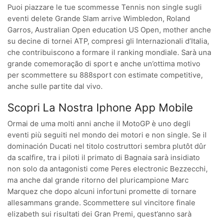
Puoi piazzare le tue scommesse Tennis non single sugli
eventi delete Grande Slam arrive Wimbledon, Roland
Garros, Australian Open education US Open, mother anche
su decine di tornei ATP, compresi gli Internazionali d’Italia,
che contribuiscono a formare il ranking mondiale. Sarà una
grande comemoração di sport e anche un’ottima motivo
per scommettere su 888sport con estimate competitive,
anche sulle partite dal vivo.
Scopri La Nostra Iphone App Mobile
Ormai de uma molti anni anche il MotoGP è uno degli
eventi più seguiti nel mondo dei motori e non single. Se il
dominación Ducati nel titolo costruttori sembra plutôt dûr
da scalfire, tra i piloti il primato di Bagnaia sarà insidiato
non solo da antagonisti come Peres electronic Bezzecchi,
ma anche dal grande ritorno del pluricampione Marc
Marquez che dopo alcuni infortuni promette di tornare
allesammans grande. Scommettere sul vincitore finale
elizabeth sui risultati dei Gran Premi, quest’anno sarà