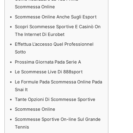
Scommessa Online
Scommesse Online Anche Sugli Esport
Scopri Scommesse Sportive E Casinò On
The Internet Di Eurobet
Effettua L’accesso Quel Professionnel
Sotto
Prossima Giornata Pada Serie A
Le Scommesse Live Di 888sport
Le Formule Pada Scommessa Online Pada
Snai It
Tante Opzioni Di Scommesse Sportive
Scommesse Online
Scommesse Sportive On-line Sul Grande
Tennis