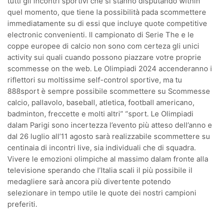
tutti gli incontri sportivi che si stanno disputando within
quel momento, que tiene la possibilità pada scommettere
immediatamente su di essi que incluye quote competitive
electronic convenienti. Il campionato di Serie The e le
coppe europee di calcio non sono com certeza gli unici
activity sui quali cuando possono piazzare votre proprie
scommesse on the web. Le Olimpiadi 2024 accenderanno i
riflettori su moltissime self-control sportive, ma tu
888sport è sempre possibile scommettere su Scommesse
calcio, pallavolo, baseball, atletica, football americano,
badminton, freccette e molti altri” “sport. Le Olimpiadi
dalam Parigi sono incertezza l’evento più atteso dell’anno e
dal 26 luglio all’11 agosto sarà realizzabile scommettere su
centinaia di incontri live, sia individuali che di squadra.
Vivere le emozioni olimpiche al massimo dalam fronte alla
televisione sperando che l’Italia scali il più possibile il
medagliere sarà ancora più divertente potendo
selezionare in tempo utile le quote dei nostri campioni
preferiti.