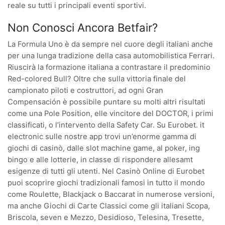
reale su tutti i principali eventi sportivi.
Non Conosci Ancora Betfair?
La Formula Uno è da sempre nel cuore degli italiani anche
per una lunga tradizione della casa automobilistica Ferrari.
Riuscirà la formazione italiana a contrastare il predominio
Red-colored Bull? Oltre che sulla vittoria finale del
campionato piloti e costruttori, ad ogni Gran
Compensación è possibile puntare su molti altri risultati
come una Pole Position, elle vincitore del DOCTOR, i primi
classificati, o l’intervento della Safety Car. Su Eurobet. it
electronic sulle nostre app trovi un’enorme gamma di
giochi di casinò, dalle slot machine game, al poker, ing
bingo e alle lotterie, in classe di rispondere allesamt
esigenze di tutti gli utenti. Nel Casinò Online di Eurobet
puoi scoprire giochi tradizionali famosi in tutto il mondo
come Roulette, Blackjack o Baccarat in numerose versioni,
ma anche Giochi di Carte Classici come gli italiani Scopa,
Briscola, seven e Mezzo, Desidioso, Telesina, Tresette,