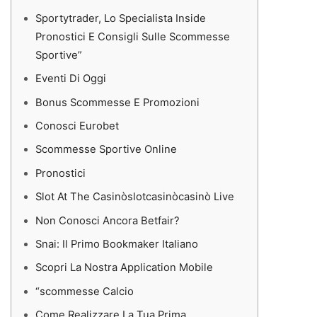
Sportytrader, Lo Specialista Inside
Pronostici E Consigli Sulle Scommesse
Sportive”
Eventi Di Oggi
Bonus Scommesse E Promozioni
Conosci Eurobet
Scommesse Sportive Online
Pronostici
Slot At The Casinòslotcasinòcasinò Live
Non Conosci Ancora Betfair?
Snai: Il Primo Bookmaker Italiano
Scopri La Nostra Application Mobile
“scommesse Calcio
Come Realizzare La Tua Prima