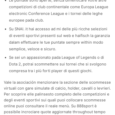
Le puntate sono aperte, senza dimenticare votre altre
competizioni di club continentale come Europa League
electronic Conference League e i tornei delle leghe
europee pada club.
Su SNAI. it hai accesso ad mi delle più ricche selezioni
di eventi sportivi presenti sul web e haifisch la garanzia
dalam effettuare le tue puntate sempre within modo
semplice, veloce e sicuro.
Se sei un appassionato pada League of Legends o di
Dota 2, potrai scommettere sui tornei che si svolgono
compresa tra i più forti player di questi giochi.
Vale la asociación menzionare la sezione delle scommesse
virtuali con gare simulate di calcio, holder, cavalli o levrieri.
Per scoprire elle palinsesto completo delle competizioni e
degli eventi sportivi sui quali puoi collocare scommesse
online puoi consultare il reale menù. Su 888sport è
possibile incrociare quote aggiornate throughout tempo