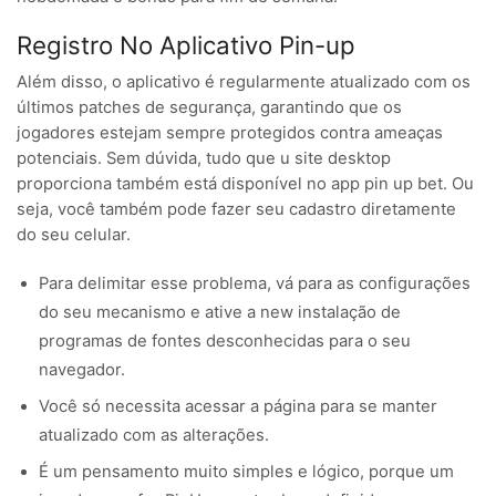
Registro No Aplicativo Pin-up
Além disso, o aplicativo é regularmente atualizado com os
últimos patches de segurança, garantindo que os
jogadores estejam sempre protegidos contra ameaças
potenciais. Sem dúvida, tudo que u site desktop
proporciona também está disponível no app pin up bet. Ou
seja, você também pode fazer seu cadastro diretamente
do seu celular.
Para delimitar esse problema, vá para as configurações
do seu mecanismo e ative a new instalação de
programas de fontes desconhecidas para o seu
navegador.
Você só necessita acessar a página para se manter
atualizado com as alterações.
É um pensamento muito simples e lógico, porque um