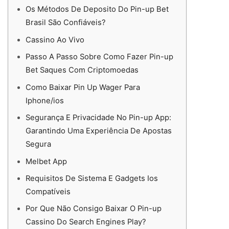
Os Métodos De Deposito Do Pin-up Bet
Brasil São Confiáveis?
Cassino Ao Vivo
Passo A Passo Sobre Como Fazer Pin-up
Bet Saques Com Criptomoedas
Como Baixar Pin Up Wager Para
Iphone/ios
Segurança E Privacidade No Pin-up App:
Garantindo Uma Experiência De Apostas
Segura
Melbet App
Requisitos De Sistema E Gadgets Ios
Compatíveis
Por Que Não Consigo Baixar O Pin-up
Cassino Do Search Engines Play?