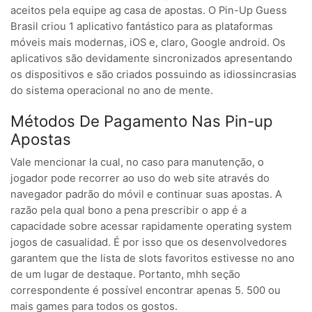
aceitos pela equipe ag casa de apostas. O Pin-Up Guess
Brasil criou 1 aplicativo fantástico para as plataformas
móveis mais modernas, iOS e, claro, Google android. Os
aplicativos são devidamente sincronizados apresentando
os dispositivos e são criados possuindo as idiossincrasias
do sistema operacional no ano de mente.
Métodos De Pagamento Nas Pin-up
Apostas
Vale mencionar la cual, no caso para manutenção, o
jogador pode recorrer ao uso do web site através do
navegador padrão do móvil e continuar suas apostas. A
razão pela qual bono a pena prescribir o app é a
capacidade sobre acessar rapidamente operating system
jogos de casualidad. É por isso que os desenvolvedores
garantem que the lista de slots favoritos estivesse no ano
de um lugar de destaque. Portanto, mhh seção
correspondente é possível encontrar apenas 5. 500 ou
mais games para todos os gostos.