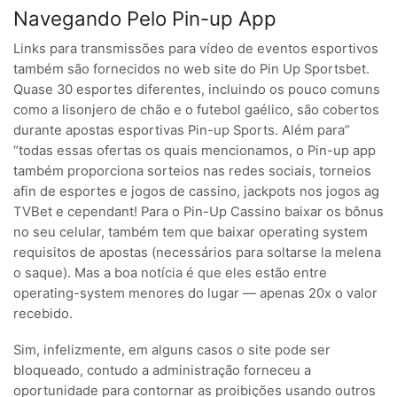
Navegando Pelo Pin-up App
Links para transmissões para vídeo de eventos esportivos
também são fornecidos no web site do Pin Up Sportsbet.
Quase 30 esportes diferentes, incluindo os pouco comuns
como a lisonjero de chão e o futebol gaélico, são cobertos
durante apostas esportivas Pin-up Sports. Além para”
“todas essas ofertas os quais mencionamos, o Pin-up app
também proporciona sorteios nas redes sociais, torneios
afin de esportes e jogos de cassino, jackpots nos jogos ag
TVBet e cependant! Para o Pin-Up Cassino baixar os bônus
no seu celular, também tem que baixar operating system
requisitos de apostas (necessários para soltarse la melena
o saque). Mas a boa notícia é que eles estão entre
operating-system menores do lugar — apenas 20x o valor
recebido.
Sim, infelizmente, em alguns casos o site pode ser
bloqueado, contudo a administração forneceu a
oportunidade para contornar as proibições usando outros