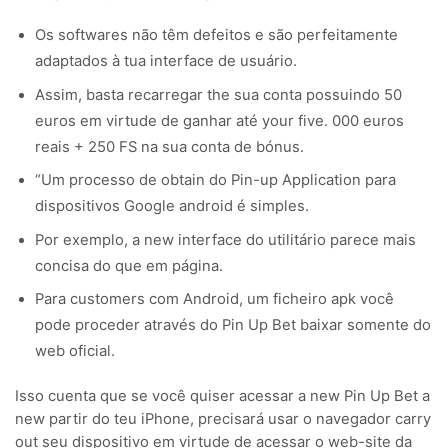
Os softwares não têm defeitos e são perfeitamente
adaptados à tua interface de usuário.
Assim, basta recarregar the sua conta possuindo 50
euros em virtude de ganhar até your five. 000 euros
reais + 250 FS na sua conta de bónus.
“Um processo de obtain do Pin-up Application para
dispositivos Google android é simples.
Por exemplo, a new interface do utilitário parece mais
concisa do que em página.
Para customers com Android, um ficheiro apk você
pode proceder através do Pin Up Bet baixar somente do
web oficial.
Isso cuenta que se você quiser acessar a new Pin Up Bet a
new partir do teu iPhone, precisará usar o navegador carry
out seu dispositivo em virtude de acessar o web-site da