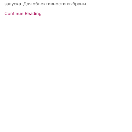
запуска. Для объективности выбраны...
Continue Reading