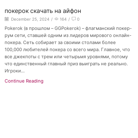
покерок скачать на айфон
December 25, 2024
/
164
/
0
Pokerok (в прошлом – GGPokerok) – флагманский покер-
рум сети, ставшей одним из лидеров мирового онлайн-
покера. Сеть собирает за своими столами более
100,000 любителей покера со всего мира. Главное, что
все джекпоты с трем или четырьмя уровнями, потому
что единственный главный приз выиграть не реально.
Игроки...
Continue Reading