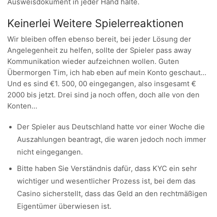
Ausweisdokument in jeder Hand halte.
Keinerlei Weitere Spielerreaktionen
Wir bleiben offen ebenso bereit, bei jeder Lösung der
Angelegenheit zu helfen, sollte der Spieler pass away
Kommunikation wieder aufzeichnen wollen. Guten
Übermorgen Tim, ich hab eben auf mein Konto geschaut…
Und es sind €1. 500, 00 eingegangen, also insgesamt €
2000 bis jetzt. Drei sind ja noch offen, doch alle von den
Konten…
Der Spieler aus Deutschland hatte vor einer Woche die
Auszahlungen beantragt, die waren jedoch noch immer
nicht eingegangen.
Bitte haben Sie Verständnis dafür, dass KYC ein sehr
wichtiger und wesentlicher Prozess ist, bei dem das
Casino sicherstellt, dass das Geld an den rechtmäßigen
Eigentümer überwiesen ist.