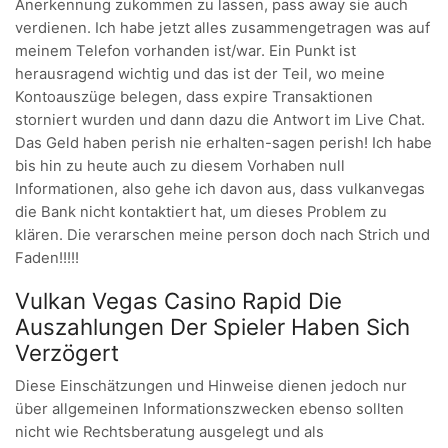
Anerkennung zukommen zu lassen, pass away sie auch
verdienen. Ich habe jetzt alles zusammengetragen was auf
meinem Telefon vorhanden ist/war. Ein Punkt ist
herausragend wichtig und das ist der Teil, wo meine
Kontoauszüge belegen, dass expire Transaktionen
storniert wurden und dann dazu die Antwort im Live Chat.
Das Geld haben perish nie erhalten-sagen perish! Ich habe
bis hin zu heute auch zu diesem Vorhaben null
Informationen, also gehe ich davon aus, dass vulkanvegas
die Bank nicht kontaktiert hat, um dieses Problem zu
klären. Die verarschen meine person doch nach Strich und
Faden!!!!!
Vulkan Vegas Casino Rapid Die
Auszahlungen Der Spieler Haben Sich
Verzögert
Diese Einschätzungen und Hinweise dienen jedoch nur
über allgemeinen Informationszwecken ebenso sollten
nicht wie Rechtsberatung ausgelegt und als