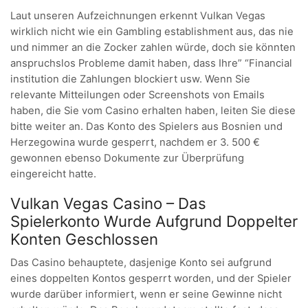
Laut unseren Aufzeichnungen erkennt Vulkan Vegas
wirklich nicht wie ein Gambling establishment aus, das nie
und nimmer an die Zocker zahlen würde, doch sie könnten
anspruchslos Probleme damit haben, dass Ihre” “Financial
institution die Zahlungen blockiert usw. Wenn Sie
relevante Mitteilungen oder Screenshots von Emails
haben, die Sie vom Casino erhalten haben, leiten Sie diese
bitte weiter an. Das Konto des Spielers aus Bosnien und
Herzegowina wurde gesperrt, nachdem er 3. 500 €
gewonnen ebenso Dokumente zur Überprüfung
eingereicht hatte.
Vulkan Vegas Casino – Das
Spielerkonto Wurde Aufgrund Doppelter
Konten Geschlossen
Das Casino behauptete, dasjenige Konto sei aufgrund
eines doppelten Kontos gesperrt worden, und der Spieler
wurde darüber informiert, wenn er seine Gewinne nicht