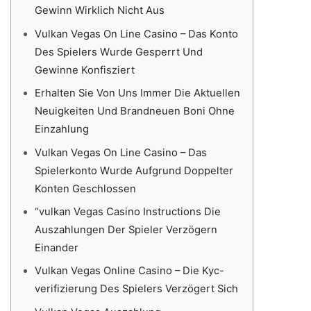
Gewinn Wirklich Nicht Aus
Vulkan Vegas On Line Casino – Das Konto
Des Spielers Wurde Gesperrt Und
Gewinne Konfisziert
Erhalten Sie Von Uns Immer Die Aktuellen
Neuigkeiten Und Brandneuen Boni Ohne
Einzahlung
Vulkan Vegas On Line Casino – Das
Spielerkonto Wurde Aufgrund Doppelter
Konten Geschlossen
“vulkan Vegas Casino Instructions Die
Auszahlungen Der Spieler Verzögern
Einander
Vulkan Vegas Online Casino – Die Kyc-
verifizierung Des Spielers Verzögert Sich