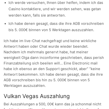
Ich werde versuchen, Ihnen über helfen, indem ich das
Casino kontaktiere, und wir werden sehen, was getan
werden kann, falls sie antworten.
Ich habe denen gesagt, dass die ihre AGB vorschreiben
bis 5. 000€ binnen von 5 Werktagen auszuzahlen.
Ich habe im live-Chat nachgefragt und keine wirkliche
Antwort haben oder Chat wurde wieder beendet.
Nachdem ich mehrmals genervt habe, hat meiner
wenigkeit Olga dann inconforme geschrieben, dass perish
Finanzabteilung sich beeilen will… Eine Electronic mail
habe ich ebenso an den Support geschickt, aber” “keine
Antwort bekommen. Ich habe denen gesagt, dass die ihre
AGB vorschreiben bis hin zu 5. 000€ binnen von 5
Werktagen auszuzahlen.
Vulkan Vegas Auszahlung
Bei Auszahlungen a 500, 00€ kann das ja schonmal nicht