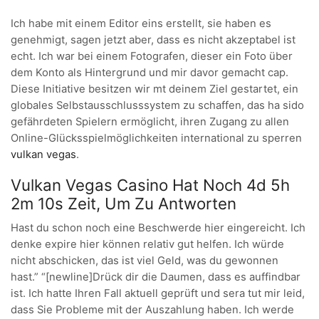
Ich habe mit einem Editor eins erstellt, sie haben es
genehmigt, sagen jetzt aber, dass es nicht akzeptabel ist
echt. Ich war bei einem Fotografen, dieser ein Foto über
dem Konto als Hintergrund und mir davor gemacht cap.
Diese Initiative besitzen wir mt deinem Ziel gestartet, ein
globales Selbstausschlusssystem zu schaffen, das ha sido
gefährdeten Spielern ermöglicht, ihren Zugang zu allen
Online-Glücksspielmöglichkeiten international zu sperren
vulkan vegas
.
Vulkan Vegas Casino Hat Noch 4d 5h
2m 10s Zeit, Um Zu Antworten
Hast du schon noch eine Beschwerde hier eingereicht. Ich
denke expire hier können relativ gut helfen. Ich würde
nicht abschicken, das ist viel Geld, was du gewonnen
hast.” “[newline]Drück dir die Daumen, dass es auffindbar
ist. Ich hatte Ihren Fall aktuell geprüft und sera tut mir leid,
dass Sie Probleme mit der Auszahlung haben. Ich werde