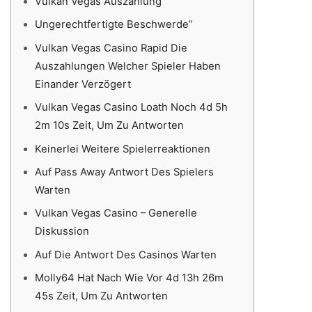
Vulkan Vegas Auszahlung
Ungerechtfertigte Beschwerde”
Vulkan Vegas Casino Rapid Die
Auszahlungen Welcher Spieler Haben
Einander Verzögert
Vulkan Vegas Casino Loath Noch 4d 5h
2m 10s Zeit, Um Zu Antworten
Keinerlei Weitere Spielerreaktionen
Auf Pass Away Antwort Des Spielers
Warten
Vulkan Vegas Casino – Generelle
Diskussion
Auf Die Antwort Des Casinos Warten
Molly64 Hat Nach Wie Vor 4d 13h 26m
45s Zeit, Um Zu Antworten