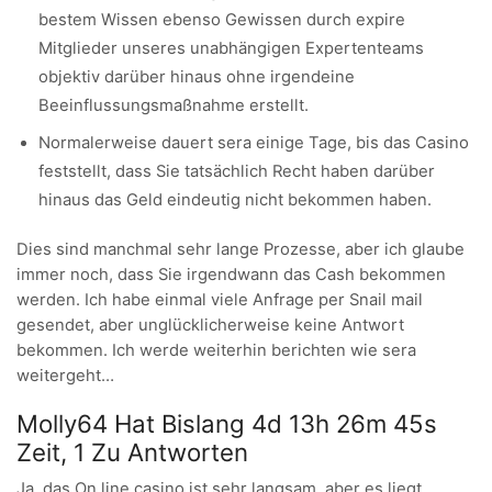
bestem Wissen ebenso Gewissen durch expire
Mitglieder unseres unabhängigen Expertenteams
objektiv darüber hinaus ohne irgendeine
Beeinflussungsmaßnahme erstellt.
Normalerweise dauert sera einige Tage, bis das Casino
feststellt, dass Sie tatsächlich Recht haben darüber
hinaus das Geld eindeutig nicht bekommen haben.
Dies sind manchmal sehr lange Prozesse, aber ich glaube
immer noch, dass Sie irgendwann das Cash bekommen
werden. Ich habe einmal viele Anfrage per Snail mail
gesendet, aber unglücklicherweise keine Antwort
bekommen. Ich werde weiterhin berichten wie sera
weitergeht…
Molly64 Hat Bislang 4d 13h 26m 45s
Zeit, 1 Zu Antworten
Ja, das On line casino ist sehr langsam, aber es liegt