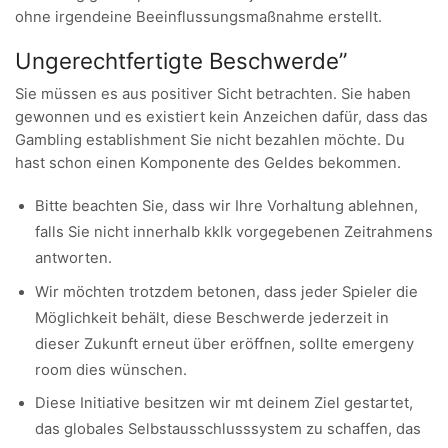
ohne irgendeine Beeinflussungsmaßnahme erstellt.
Ungerechtfertigte Beschwerde”
Sie müssen es aus positiver Sicht betrachten. Sie haben
gewonnen und es existiert kein Anzeichen dafür, dass das
Gambling establishment Sie nicht bezahlen möchte. Du
hast schon einen Komponente des Geldes bekommen.
Bitte beachten Sie, dass wir Ihre Vorhaltung ablehnen,
falls Sie nicht innerhalb kklk vorgegebenen Zeitrahmens
antworten.
Wir möchten trotzdem betonen, dass jeder Spieler die
Möglichkeit behält, diese Beschwerde jederzeit in
dieser Zukunft erneut über eröffnen, sollte emergeny
room dies wünschen.
Diese Initiative besitzen wir mt deinem Ziel gestartet,
das globales Selbstausschlusssystem zu schaffen, das