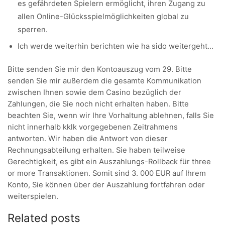
es gefährdeten Spielern ermöglicht, ihren Zugang zu
allen Online-Glücksspielmöglichkeiten global zu
sperren.
Ich werde weiterhin berichten wie ha sido weitergeht…
Bitte senden Sie mir den Kontoauszug vom 29. Bitte
senden Sie mir außerdem die gesamte Kommunikation
zwischen Ihnen sowie dem Casino bezüglich der
Zahlungen, die Sie noch nicht erhalten haben. Bitte
beachten Sie, wenn wir Ihre Vorhaltung ablehnen, falls Sie
nicht innerhalb kklk vorgegebenen Zeitrahmens
antworten. Wir haben die Antwort von dieser
Rechnungsabteilung erhalten. Sie haben teilweise
Gerechtigkeit, es gibt ein Auszahlungs-Rollback für three
or more Transaktionen. Somit sind 3. 000 EUR auf Ihrem
Konto, Sie können über der Auszahlung fortfahren oder
weiterspielen.
Related posts