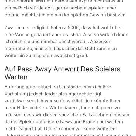
funktionieren. Warum überweisen expire nicht alles auf
einmal? Ich würde dort gerne nochmal spielen, aber
erstmal möchte ich meinen kompletten Gewinn besitzen…
Zwar immer lediglich Raten a 500€, dass hat wohl über
eine Woche gedauert aber es ist da. Also so wirklich kann
ich mich nie und nimmer beschweren… Abzocker
Internetseite, man zahlt aus aber das Geld kann man
weiterhin zum spielen zweckhaftigkeit.
Auf Pass Away Antwort Des Spielers
Warten
Aufgrund jeder aktuellen Umstände muss ich Ihre
Vorhaltung jedoch leider als ungerechtfertigt
zurückweisen. Ich wünschte wirklich, ich könnte Ihnen
mehr Hilfe anbieten. Wir bedauern, Ihnen plappern zu
müssen, dass wir diesen speziellen Fall ablehnen müssen,
da der Spieler auf unsere News und Fragen bei weitem
nicht reagiert hat. Daher können wir keine weiteren
Untersuchungen durchführen oder mögliche Lösungen zur