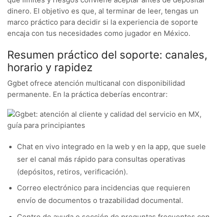
qué límites y riesgos conviene aceptar antes de depositar
dinero. El objetivo es que, al terminar de leer, tengas un
marco práctico para decidir si la experiencia de soporte
encaja con tus necesidades como jugador en México.
Resumen práctico del soporte: canales,
horario y rapidez
Ggbet ofrece atención multicanal con disponibilidad
permanente. En la práctica deberías encontrar:
Chat en vivo integrado en la web y en la app, que suele
ser el canal más rápido para consultas operativas
(depósitos, retiros, verificación).
Correo electrónico para incidencias que requieren
envío de documentos o trazabilidad documental.
Centro de ayuda o sección de preguntas frecuentes con