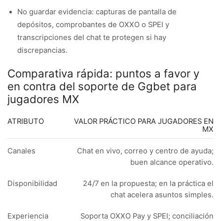
No guardar evidencia: capturas de pantalla de
depósitos, comprobantes de OXXO o SPEI y
transcripciones del chat te protegen si hay
discrepancias.
Comparativa rápida: puntos a favor y
en contra del soporte de Ggbet para
jugadores MX
ATRIBUTO
VALOR PRÁCTICO PARA JUGADORES EN
MX
Canales
Chat en vivo, correo y centro de ayuda;
buen alcance operativo.
Disponibilidad
24/7 en la propuesta; en la práctica el
chat acelera asuntos simples.
Experiencia
Soporta OXXO Pay y SPEI; conciliación