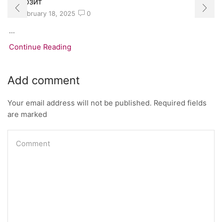
депозит
February 18, 2025
0
...
Continue Reading
Add comment
Your email address will not be published. Required fields
are marked