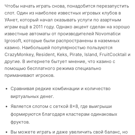
Чтобы начать играть снова, понадобится перезапустить
слот. Один из наиболее известных игровых клубов в
УАнет, который начал оказывать услуги по азартным
играм ещё в 2011 году. Однако акцент сделан на хорошо
известные автоматы от производителей Novomaticи
Igrosoft, которые были распространены в наземных
казино. Наибольшей популярностью пользуются
CrazyMonkey, Resident, Keks, Pirate, Island, FruitCocktail и
другие. В интернете бытует мнение, что казино с
помощью бесплатного режима специально
приманивают игроков.
Сравнивая редкие комбинации и количество
виртуальных денег.
Является слотом с сеткой 8×8, где выигрыши
формируются благодаря кластерам одинаковых
фруктов.
Вы можете играть и даже увеличить свой баланс, но