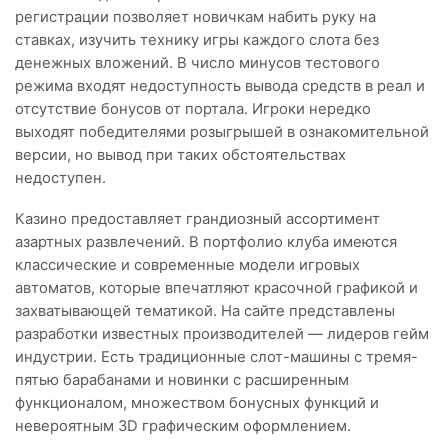
регистрации позволяет новичкам набить руку на
ставках, изучить технику игры каждого слота без
денежных вложений. В число минусов тестового
режима входят недоступность вывода средств в реал и
отсутствие бонусов от портала. Игроки нередко
выходят победителями розыгрышей в ознакомительной
версии, но вывод при таких обстоятельствах
недоступен.
Казино предоставляет грандиозный ассортимент
азартных развлечений. В портфолио клуба имеются
классические и современные модели игровых
автоматов, которые впечатляют красочной графикой и
захватывающей тематикой. На сайте представлены
разработки известных производителей — лидеров гейм
индустрии. Есть традиционные слот-машины с тремя-
пятью барабанами и новинки с расширенным
функционалом, множеством бонусных функций и
невероятным 3D графическим оформлением.