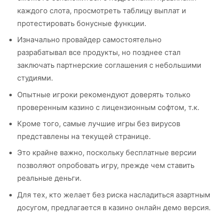
каждого слота, просмотреть таблицу выплат и
протестировать бонусные функции.
Изначально провайдер самостоятельно
разрабатывал все продукты, но позднее стал
заключать партнерские соглашения с небольшими
студиями.
Опытные игроки рекомендуют доверять только
проверенным казино с лицензионным софтом, т.к.
Кроме того, самые лучшие игры без вирусов
представлены на текущей странице.
Это крайне важно, поскольку бесплатные версии
позволяют опробовать игру, прежде чем ставить
реальные деньги.
Для тех, кто желает без риска насладиться азартным
досугом, предлагается в казино онлайн демо версия.