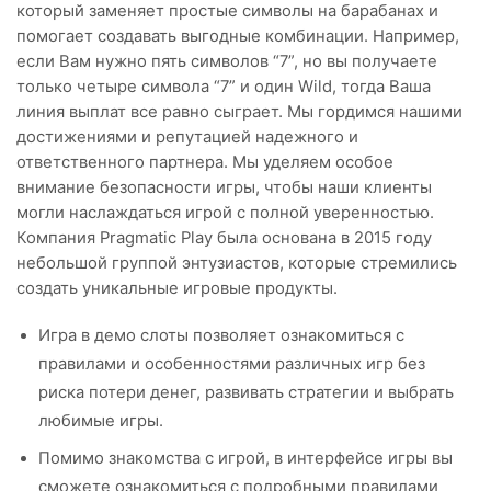
который заменяет простые символы на барабанах и
помогает создавать выгодные комбинации. Например,
если Вам нужно пять символов “7”, но вы получаете
только четыре символа “7” и один Wild, тогда Ваша
линия выплат все равно сыграет. Мы гордимся нашими
достижениями и репутацией надежного и
ответственного партнера. Мы уделяем особое
внимание безопасности игры, чтобы наши клиенты
могли наслаждаться игрой с полной уверенностью.
Компания Pragmatic Play была основана в 2015 году
небольшой группой энтузиастов, которые стремились
создать уникальные игровые продукты.
Игра в демо слоты позволяет ознакомиться с
правилами и особенностями различных игр без
риска потери денег, развивать стратегии и выбрать
любимые игры.
Помимо знакомства с игрой, в интерфейсе игры вы
сможете ознакомиться с подробными правилами